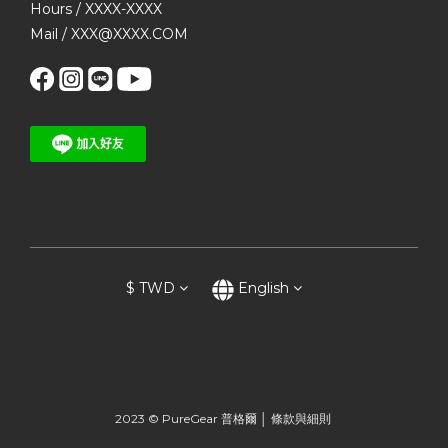
Hours / XXXX-XXXX
Mail / XXX@XXXX.COM
$
TWD
English
2023 © PureGear 普格爾 │
條款與細則