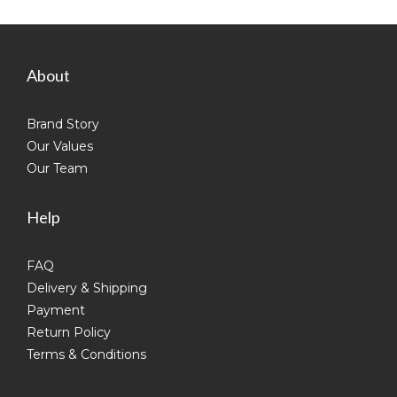
About
Brand Story
Our Values
Our Team
Help
FAQ
Delivery & Shipping
Payment
Return Policy
Terms & Conditions