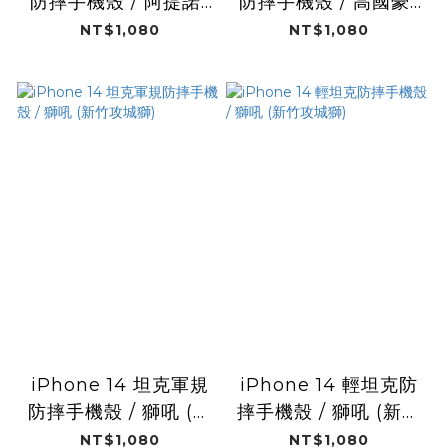
防摔手機殼 / 阿提諾-
防摔手機殼 / 高國豪-
宅男打籃球 (新竹攻城
宅男打籃球 (新竹攻城
NT$1,080
NT$1,080
獅)
獅)
iPhone 14 坦克軍規
iPhone 14 輕坦克防
防摔手機殼 / 獅吼 (新
摔手機殼 / 獅吼 (新竹
竹攻城獅)
攻城獅)
NT$1,080
NT$1,080