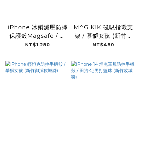
iPhone 冰鑽減壓防摔
M⌃G KIK 磁吸指環支
保護殼Magsafe / 慕
架 / 慕獅女孩 (新竹御
獅女孩2025"(新竹御
嵿攻城獅)
NT$1,280
NT$480
嵿攻城獅)