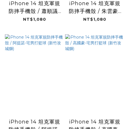
iPhone 14 坦克軍規
iPhone 14 坦克軍規
防摔手機殼 / 蕭順議-
防摔手機殼 / 朱雲豪-
宅男打籃球 (新竹攻城
宅男打籃球 (新竹攻城
NT$1,080
NT$1,080
獅)
獅)
iPhone 14 坦克軍規
iPhone 14 坦克軍規