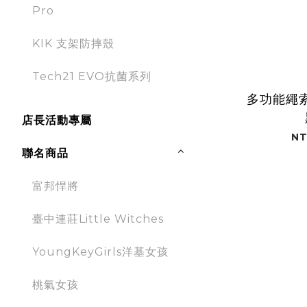
Pro
KIK 支架防摔殼
Tech21 EVO抗菌系列
多功能繩索
店長活動專屬
NT
聯名商品
富邦悍將
臺中連莊Little Witches
YoungKeyGirls洋基女孩
桃氣女孩