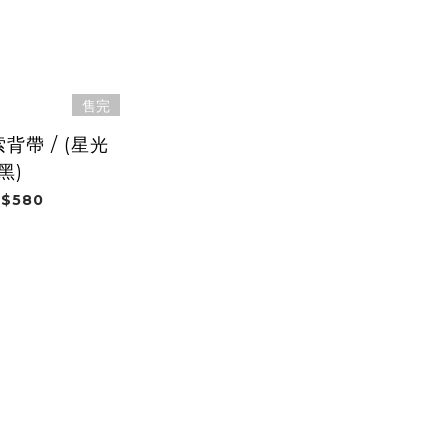
售完
背帶 / (星光
黑)
$580