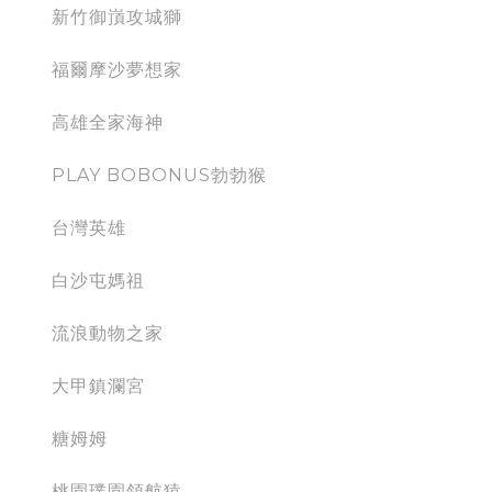
新竹御嵿攻城獅
福爾摩沙夢想家
高雄全家海神
PLAY BOBONUS勃勃猴
台灣英雄
白沙屯媽祖
流浪動物之家
大甲鎮瀾宮
糖姆姆
桃園璞園領航猿