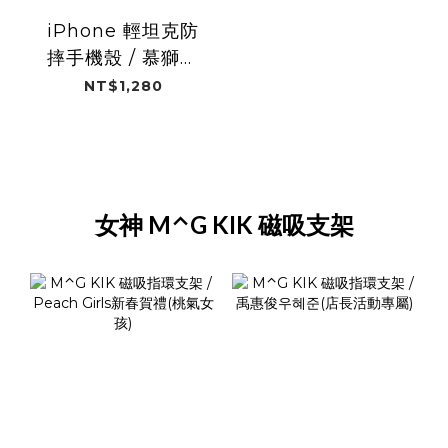
iPhone 輕坦克防
摔手機殼 / 慕獅女
孩 (新竹御嵿攻城
NT$1,280
獅)
女神 M⌃G KIK 磁吸支架