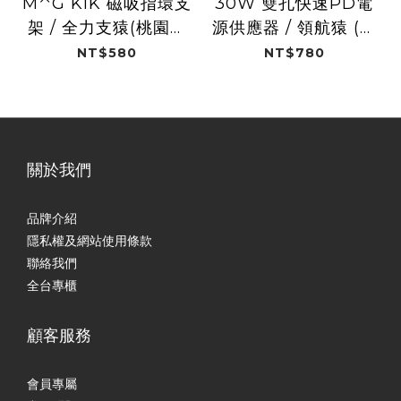
M⌃G KIK 磁吸指環支
30W 雙孔快速PD電
架 / 全力支猿(桃園璞
源供應器 / 領航猿 (桃
園領航猿)
園璞園領航猿)
NT$580
NT$780
關於我們
品牌介紹
隱私權及網站使用條款
聯絡我們
全台專櫃
顧客服務
會員專屬