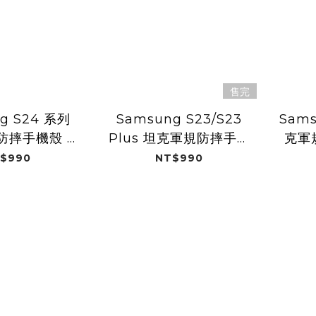
售完
g S24 系列
Samsung S23/S23
Sams
防摔手機殼 /
Plus 坦克軍規防摔手機
克軍
極地白 (Dualtek)
殼 / 消光黑 (Dualtek)
$990
NT$990