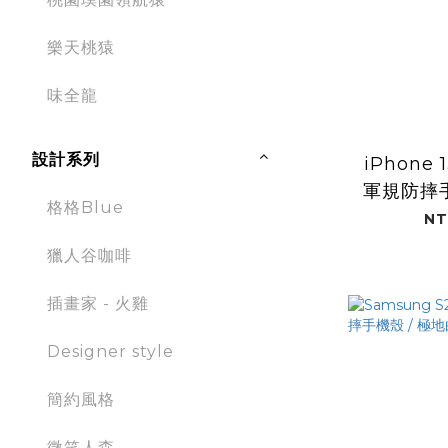
樂天桃猿
味全龍
設計系列
iPhone 1
軍規防摔手
格格Blue
藍 
NT
獵人谷咖啡
插畫家 - 火雞
Designer style
簡約風格
微笑人森