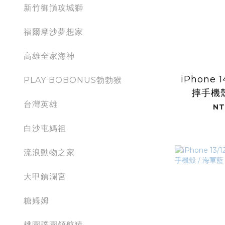
新竹御嵿攻城獅
福爾摩沙夢想家
高雄全家海神
iPhone
PLAY BOBONUS勃勃猴
摔手機殼
台灣英雄
(Du
NT
白沙屯媽祖
流浪動物之家
大甲鎮瀾宮
糖姆姆
桃園璞園領航猿