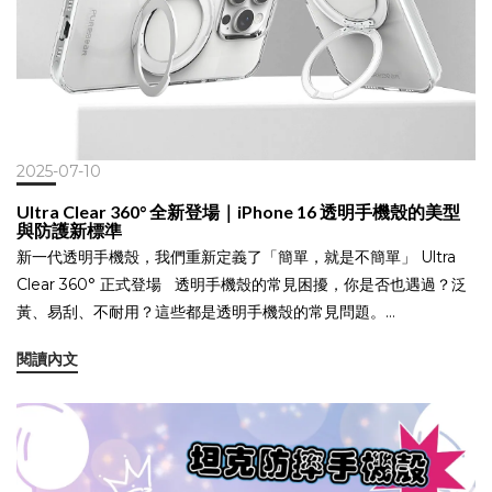
人忍不住嘴角上揚。搭配高實用性的磁吸行動電源，不只外型吸
睛，更兼具功能性，支援 MagSafe，充電快速又穩定。從顏值到效
能都不馬虎，不論是在辦公室、咖啡廳，還是旅行途中，都是最貼
心的陪伴。 就算是遠距離情侶，也能透過這份禮物傳遞「我在為你
續電」的溫柔心意，讓對方每次充電時都想起你。💡 多款 BABY 手
繪風與 UNIVERSTAR 宇宙明星任你挑，從包包拿出來就自帶閃光
2025-07-10
效果！ 📌 推薦給：女友、曖昧對象、BT21 粉絲女孩 2️⃣ 全能情人組
Ultra Clear 360° 全新登場｜iPhone 16 透明手機殼的美型
合包組合內容：10000mAh 磁吸行動電源 2 入一人一顆剛剛好，
與防護新標準
情侶一起用更有默契！高規磁吸設計，支援 MagSafe，輕鬆對準即
新一代透明手機殼，我們重新定義了「簡單，就是不簡單」 Ultra
吸即充，補電過程輕鬆又愜意。 不論是早上通勤、午後追劇，還是
Clear 360° 正式登場 透明手機殼的常見困擾，你是否也遇過？泛
旅行中導航拍照、晚上外出聚餐，都能各自隨時補電、從容上路。
黃、易刮、不耐用？這些都是透明手機殼的常見問題。
省去找線、借充電的麻煩，生活節奏更流暢，彼此也多了一份貼心
PUREGEAR 想打破這些印象，重新定義什麼才是真正耐看的透明
與同步感。🎯 限定優惠：大甲鎮瀾宮、BOBONUS 勃勃猴、磁吸
閱讀內文
殼。 為什麼我們打造 Ultra Clear 360°？我們發現許多使用者在挑
支架系列任選 2 件，即可享有專屬優惠！ 📌 推薦給：科技控情侶、
選 MagSafe 手機殼時，不只是重視防摔保護，更在意透明度、耐
實用派伴侶、遠距戀人 3️⃣ 就愛黏你組合包組合內容：磁吸手機殼 +
黃化與實用設計。因此，Ultra Clear 360° 的設計核心，是從生活
磁吸支架你的手機在哪，你就在哪。這組磁吸手機殼＋磁吸支架，
細節出發，打造一款看似簡單但功能齊全的透明手機殼。 ▍ 透
讓你不論是窩在床上追劇、邊吃晚餐邊視訊，還是在辦公室穩穩立
明，只是開始 ▍這款 iPhone 16 專用透明手機殼 Ultra Clear
起開會，都能找到最舒適的角度與支撐。 支架設計多樣，支援橫