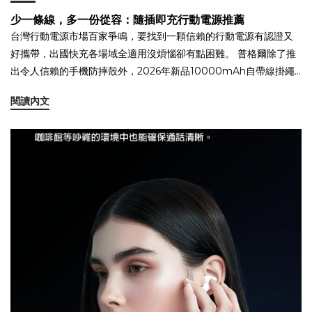
少一條線，多一份從容：隨插即充行動電源推薦
台灣行動電源市場百家爭鳴，要找到一顆信賴的行動電源有認證又
好攜帶，出國快充各場域全適用沒煩惱卻有點困難。 普格爾除了推
出令人信賴的手機防摔殼外，2026年新品10000mAh自帶線掛繩
式行動電源為您量身打造！☑️一體式充電線設計，攜帶更簡單 ☑️大
閱讀內文
容量電池搭配雙輸出，實用性高 ☑️掛繩方便外出、旅遊或戶外使用
☑️清楚電量顯示，避免電力焦慮這款10000mAh自帶線掛繩式行動
電源在各種場景都讓使用者風格入手，不到千元的價格(售價$ 990
元)，白/金/淡紫三色各有風格官網熱賣中