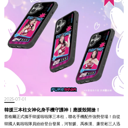
360°，不只「看起來很清透」，從手感、防護到功能都重新定義。
放、直立、可旋轉視角，自由調整最合你們生活節奏的方式。就像
我們從材質、結構，到實際使用情境重新思考，打造出一款 - 長期
兩人間的默契一樣，總能自然貼合、穩穩吸住，天天相處更順心。
使用也不易泛黃的高透背板 -- 搭載穩定磁吸與 360° 多角度支架的
📱 穩定支撐、磁力持久，情感就像支架一樣可靠。 📌 推薦給：愛
機能型設計 -- 手感輕盈、包覆性佳，適合日常防護的使用節奏
追劇、愛打卡的實用派情侶 4️⃣ 貼身陪伴組合包組合內容：手機殼 +
- 「它是透明的，但也有設計、有防護。」 ▍ 每一個細節，都是
掛繩背帶（軍規款 / 透明款）走到哪，都想一直帶著你。這組手機
為日常所設 ▍ 抗黃耐看，清透如新 採用德國拜耳高分子透明材
殼＋掛繩背帶，就像貼心的陪伴，讓你時刻把對方放在身邊，走到
質，搭配抗 UV 處理技術， 不僅長時間使用依然透亮，我們也提供
哪都安心又自在。 輕便背繩設計，解放雙手超實用，無論是旅遊、
5 年抗黃保固。 360° 旋轉支架+MagSafe 強力磁吸 內建金屬多
逛街、拍照，還是照顧小孩、趕車轉乘，都能輕鬆搞定。 可選軍規
角度旋轉支架，滿足追劇、視訊等使用情境。 支架表面經塗層處
風格的俐落硬派款，或是透明系的清爽簡約風，依照彼此的穿搭風
理，轉動更滑順不卡卡。 搭載 N52 等級磁吸結構，穩定支援
格自由搭配，低調放閃、剛剛好。🧵 兩種風格任選：俐落軍規風 or
MagSafe 無線充電與配件，吸附牢固、不易滑落。 金屬按鍵 × 拍
清爽透明系，依情侶風格自由搭配！ 📌 推薦給：喜歡戶外活動、愛
照操作手感 鋁合金按鍵具備精密切割工藝，操作回饋明確、不易脫
旅遊、需要兩手自由的情侶 5️⃣ 電力守護組合包組合內容：30W
色。針對 iPhone 16 的實體拍照鍵，特別預留觸控靈敏範圍，按壓
PD 快充頭 + 磁吸收納傳輸線你幫我收好線，我幫你快快充。 這不
更直覺、對焦不延遲，拍照手感更加分。全 PC 材質，背蓋與邊框
是浪漫的情話，卻是兩人生活中最實際的默契。這組快充＋收納線
2025-07-01
無接縫，外觀簡潔俐落、拆裝不卡殼。 ▍Ultra Clear 360° 適合這
組合，特別適合喜歡整齊有序、效率優先的實用派伴侶。 磁吸線收
韓援三本柱女神化身手機守護神｜應援殼開搶！
樣的你 ▍想保留手機原本顏色，不想被殼遮蓋曾被「發黃透明殼」
得漂亮、充電頭夠力又穩定，無論是出差、旅行或日常通勤，都能
普格爾正式攜手韓援啦啦隊三本柱，聯名手機配件強勢登場！自從
困擾，希望找一款耐用長期使用的選擇希望MagSafe、支架、透明
快速補電、乾淨收納，不用再面對糾結成團的充電線。⚡ 支援快充 +
韓國人氣啦啦隊員紛紛登台發展，河智媛、禹株漢、廉世彬三人迅
美型三合一，但不想手機變厚喜歡極簡風格，但重視每個小細節的
磁吸收納：桌面整潔，出門不打結。 📌 推薦給：講求效率、重視收