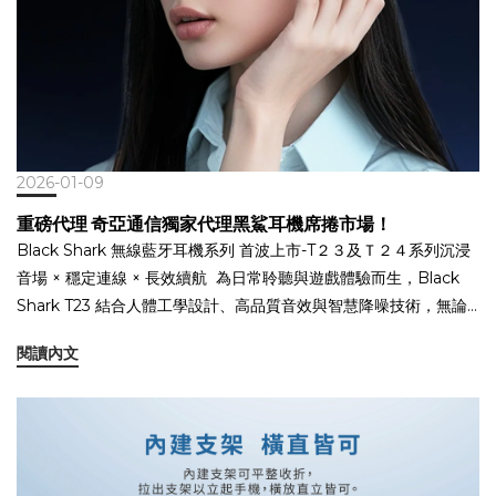
2026-01-09
重磅代理 奇亞通信獨家代理黑鯊耳機席捲市場！
Black Shark 無線藍牙耳機系列 首波上市-T２３及Ｔ２４系列沉浸
音場 × 穩定連線 × 長效續航 為日常聆聽與遊戲體驗而生，Black
Shark T23 結合人體工學設計、高品質音效與智慧降噪技術，無論
通勤、運動或長時間配戴，都能享受清晰、穩定又舒適的聆聽體
閱讀內文
驗。#千元內最強黑鯊耳機全日配戴・各功能兼顧 專為日常生活與
娛樂體驗打造，Black Shark T24 結合穩定藍牙連線、高品質音效
與智慧降噪技術，無論通勤、工作、追劇或遊戲，都能享受清晰、
舒適又安心的聆聽體驗。官網上架熱賣中 點進來瞭解更多黑鯊耳機