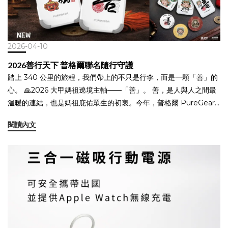
2026-04-10
2026善行天下 普格爾聯名隨行守護
踏上 340 公里的旅程，我們帶上的不只是行李，而是一顆「善」的
心。 🙏2026 大甲媽祖遶境主軸——「善」。 善，是人與人之間最
溫暖的連結，也是媽祖庇佑眾生的初衷。今年，普格爾 PureGear
再度與大甲鎮瀾宮攜手，將這份「善」轉化為手掌間的陪伴。聯名
閱讀內文
殼不只注入了極致的軍規防護，更烙印了這份傳承百年的平安祝
福。當你拿起手機，捕捉遶境路上的每個感動瞬間，普格爾守護你
的設備，而媽祖的善念守護你的心。 ✨ 2026 聯名限定【善】系列
手機殼 🛡️ 軍規級耐衝擊，守護如影隨形 🔥 限量預購中，將平安帶
入日常