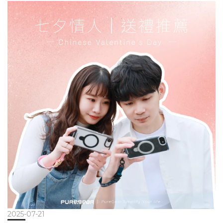
間分子鎖緊、瞬間變硬 ✔️ 能快速吸收並分散撞擊能量D3O 應用在
保護貼的優勢軍規級防摔：能有效吸收瞬間衝擊，降低螢幕碎裂機
率。輕薄高透：不需犧牲清晰度與手感。使用壽命更長：裂痕不易
擴散，保護效能更持久。多功能選擇：亮面、防窺、霧面、抗藍
光，滿足不同需求。 D3O 保護貼 vs 一般鋼化玻璃貼比較項目一般
鋼化玻璃貼D3O 防衝擊玻璃貼抗衝擊表現靠厚度抵擋，高處摔落仍
易碎瞬間吸震分散能量，降低碎裂風險厚度/手感偏厚、有存在感輕
薄、接近裸機手感清晰度/觸控依玻璃等級而定高透清晰、觸控靈敏
耐用度裂痕易延伸抑制裂痕擴散，更耐用功能款式選擇有限亮面、
防窺、霧面、抗藍光國際認證背書，品質值得信賴我們的 D3O 防衝
擊玻璃貼，不只是行銷口號，而是通過嚴格的國際標準測試與第三
方檢測報告： ✔ 德國 TUV 萊茵驗證 ✔ ISO9001 品質管理認證 ✔
ISO14001 / ISO14000 環境管理體系認證 ✔ GRS 全球回收標準
✔ Sedex、BSCI 社會責任驗證 ✔ 智慧財產權管理體系認證 這些認
證背書，證明 D3O 不只是概念，而是經得起專業驗證的防護科技。
誰需要 D3O 保護貼？✔️ 經常手滑摔手機的人 ✔️ 通勤、運動、戶外
活動族群 ✔️ 重度使用 3C 的學生與上班族 ✔️ 剛換新 iPhone 的果
2025-07-21
粉推薦：D3O 防衝擊玻璃貼市面上雖然有許多標榜「防摔」的保護