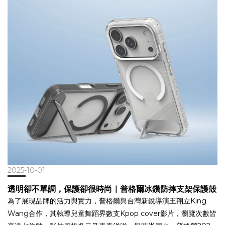
2025-10-01
透明卻不單調，保護卻很時尚｜普格爾冰鑽防摔支架保護殼
為了展現品牌的活力與實力，普格爾與台灣新銳導演王翔立King
Wang合作，其執導兒童舞蹈界數支Kpop cover影片，瀏覽次數皆