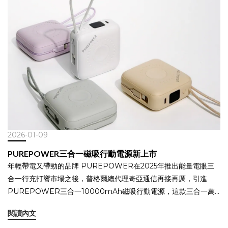
2026-01-09
PUREPOWER三合一磁吸行動電源新上市
年輕帶電又帶勁的品牌 PUREPOWER在2025年推出能量電眼三
合一行充打響市場之後，普格爾總代理奇亞通信再接再厲，引進
PUREPOWER三合一10000mAh磁吸行動電源，這款三合一萬
能充電器，你的包包裡必須要有一顆，內建 Type-C / Lightning 編
閱讀內文
織線兼顧所有電器的充電需求。 磁吸無線快充輕巧外型圓潤方形設