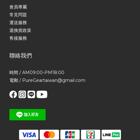
16/15 系列完美適配出貨迅速，即買即送，送禮不怕來不及 🎁 七夕
會員專屬
情人節活動資訊📅 活動期間：2025 年 8 月 16 日 ～ 8 月 31 日 🛒
常見問題
限時優惠：7 大精選組合享七夕限定價 🚛 穩定出貨：天天出貨不耽
運送服務
誤，安心送禮零壓力 ✨ 加購專區限定優惠活動期間加碼推出「七夕
退換貨政策
加購專區」，單筆訂單可加價選購以下人氣商品，每款僅限加購一
售後服務
次，數量有限，售完為止。 讓送禮更有誠意，還能順便幫自己升級
日常配件！ ❤️ 禮物不用貴，但要剛剛好真正貼心的禮物，不一定是
聯絡我們
昂貴珠寶或鮮花香水，而是「我知道你需要什麼」。 這 7 組七夕限
定組合與限定加購品，從實用出發，讓你表達心意也兼顧日常需求
——送得剛剛好，也用得剛剛好。 👉 點我逛所有七夕情人節禮物
時間 / AM09:00-PM18:00
組合
電郵 / PureGeartaiwan@gmail.com