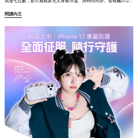
高達七位數，影片風格多元又青春洋溢、與時尚同步。普格爾2025
年冰鑽Slim Shell Plus手機殼主題影片以創新的視角和手法，透過
閱讀內文
年輕人多樣化的靚麗舞姿來轉化冰鑽手機殼既時尚又堅持防摔的品
牌特性。影片呈現勁舞青春搭配手機殼呈現出的時尚場景，不斷進
化改變，舞到極致、時尚透明，冰鑽手機殼的風格就是你的風格，
你的風格就是青春的本色！