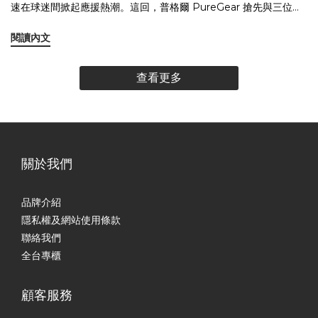
速在球迷間掀起應援熱潮。這回，普格爾 PureGear 搶先與三位韓
質感設計 現已上市｜支援 iPhone 16 全系列 Ultra Clear 360°旋
納美感的你 / 妳 6️⃣ 熱戀補電組合包組合內容：能量電眼行動電源 2
援女神合作推出專屬聯名手機配件，將她們的青春氣息、個人魅
轉支架抗黃保護殼已於 PUREGEAR 官網與指定實體門市同步開
入一人一顆剛剛好，手機與手錶的雙裝置補電一次搞定。這款行動
閱讀內文
力，轉化為每一款實用又吸睛的手機週邊，讓你在生活每一刻都能
賣。 👉 前往商品頁了解更多... │ PUREGEAR 的觀點─ 簡單，
電源輕巧便攜，內建 Type-C 充電頭，隨插即用，加上自帶線設
帶上滿滿應援能量！三款人氣單品聯名亮相！ 從手機殼到行動電
不是減法，而是剛剛好 ─ 在我們眼中，透明手機殼從來不是配角。
計，免帶線更方便；還支援 Apple Watch 磁吸充電，補電更直
查看更多
源，一次蒐集你的應援能量🔥由韓援三本柱 河智媛、禹株漢、廉世
越是不被察覺的存在，越值得被用心設計。Ultra Clear 360°，讓保
覺、不卡卡。無論是通勤途中、拍照打卡、看劇導航，還是週末旅
彬 聯手打造的 PUREGEAR 聯名配件系列正式登場，從【軍規防
護回歸本質， 用最純粹的外型，實現最貼心的守護。 「一款讓你忘
行，都能快速補電不卡關，實用又貼心。 即使沒有甜言蜜語，「我
摔殼】、【磁吸行動電源】到【45W雙孔快充頭】，每一款都充滿
了它存在的透明殼，卻在需要時剛剛好守護你。」 👉 立即探索
幫你先充」這件小事，也能傳達最真實的關心與默契。🔋 支援
專屬 Q 版插畫風格與個人魅力，讓你在日常生活也能隨身帶著你的
Ultra Clear 360° 的與眾不同 │ ─ 5 年保固。更值得信賴 ─
Apple Watch 磁吸充電＋手機插頭快充，隨插即用 📌 推薦給：推
應援能量！ 啦啦隊魅力化身隨身配件河智媛、禹株漢、廉世彬，不
薦給：手機＋手錶都要補電的高效通勤族、講究方便攜帶的實用
關於我們
只是韓援啦啦隊女神，更是這次聯名設計的創作靈魂。
派 7️⃣ 默契同款組合包組合內容：同款不同色手機殼 2入（坦克款／
PUREGEAR 團隊與三位人氣啦啦隊員攜手合作，不僅僅是將照片
透明款）沒有大張旗鼓的告白，只有每天出門時手中那個一模一樣
印上手機殼，而是融合 Q 版插畫風格、球衣造型設計、簽名背號客
品牌介紹
的手機殼。你們有默契，也有自己的風格，選擇同款不同色，是最
製化 等細節，打造出專屬於粉絲的 應援手機配件。每一款商品都承
隱私權及網站使用條款
自然的日常放閃方式。這不只是手機殼，更像是一種默默守護的默
載著獨特的應援記憶，讓你無論是在球場、日常或旅途中，都能感
聯絡我們
契象徵。 一黑一白、一剛一柔，就像你們的互補個性，低調卻不平
受到偶像的陪伴與守護。 韓援女神化身手機守護神，搶先收藏！三
全台專櫃
凡。💬「我們沒說，但彼此都懂。」 📌 推薦給：喜歡低調一致風格
位韓援啦啦隊員化身手機守護神，專屬聯名系列現已正式於官網販
的情侶✅ 為什麼這些七夕禮物值得買？高顏值＋高實用性，每天都
售！現在就選擇你的本命女神，讓手機週邊也成為應援的一環。│👉
顧客服務
用得到，不是放著生灰塵的冷宮禮多數支援 MagSafe，iPhone
選出你的本命女神，讓她隨時守護你！