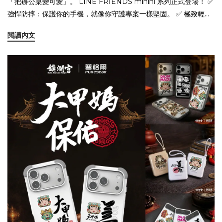
「把辦公桌變可愛」。 LINE FRIENDS minini 系列正式登場！ ✅
強悍防摔：保護你的手機，就像你守護專案一樣堅固。 ✅ 極致輕
巧：行動電源隨時補給，拒絕電力焦慮。 ✅ 療癒滿分：minini 萌力
閱讀內文
全開，陪你度過每個熱血/崩潰的會議。 這不只是 3C 配件，更是上
班族必備的「情緒穩定劑」。 標記那個需要被療癒的朋友，一起加
入 minini 的世界吧！ 🛒 立即收藏萌力配件：
https://www.puregear.tw/pages/lfminini