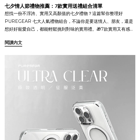
七夕情人節禮物推薦：7款實用送禮組合清單
貼，但真正通過實測、兼顧美觀與耐用的，推薦：D3O 防衝擊玻璃
想找一份不浮誇、實用又高顏值的七夕禮物？這篇幫你整理好
貼系列✨ 四大功能款式：亮面、防窺、霧面、抗藍光✨ 全面支援：
PUREGEAR 七大人氣禮物組合，不論你是要送情人、朋友，還是
最新 iPhone 17 系列✨ 軍規測試：實測跌落螢幕零損傷 👉 立即選
想好好寵愛自己，都能輕鬆挑到對味的實用禮。🎁7款實用又有感的
購 PUREGEAR D3O 防衝擊保護貼 常見問題（FAQ）Q：D3O
送禮組合，情侶、朋友、單身都適合當「我愛你」說不出口，就讓
會影響螢幕清晰度或觸控靈敏嗎？ A：不會。它作為吸震層存在，
閱讀內文
禮物幫你開口。今年七夕情人節，不只是談戀愛的專利—熱戀情
表面玻璃依舊保持高透光與靈敏操作。Q：D3O 保護貼會變黃嗎？
侶、曖昧對象，甚至單身也能過得儀式感滿滿。 這 7 組
A：不會。若有變色，通常是表層鍍膜受外部因素影響。Q：D3O
PUREGEAR 精選七夕禮物組合，從外型到功能都剛剛好：不浮
和 9H 鋼化玻璃有什麼不同？ A：9H 代表表面耐刮硬度，D3O 強
誇、不矯情，實用又貼心，天天都用得到。 全部來自專注日常 3C
項則是「抗衝擊」。兩者並不衝突，可以同時具備。Q：需要搭配防
周邊的品牌 PUREGEAR 普格爾，風格好看、設計耐用，送得出手
摔殼嗎？ A：建議搭配。保護貼保護螢幕，手機殼保護機身，效果
也用得安心。🧐 七夕禮物怎麼選？實用、對味才是關鍵！七夕送禮
更全面。 👉 查看全系列 D3O 保護貼產品
不是比價格、拼浮誇，而是送到對方心坎裡。如果你也曾有這些煩
惱...「不想送太甜膩的東西，但又不能太沒誠意」「我們才剛開始曖
昧，送禮很怕太超過」「不想再收香水、手錶了，有沒有真的用得
到的？」「我單身，但想趁節日買個實用又高顏值的東西犒賞自
己」那麼，這份送禮提案你一定會喜歡。1️⃣ BT21 宇宙閃耀包組合
內容：BT21 磁吸手機殼 ＋ 同款磁吸行動電源送給 BT21 粉絲，絕
對命中紅心！ 超人氣宇宙明星，角色設計軟萌療癒，每個表情都讓