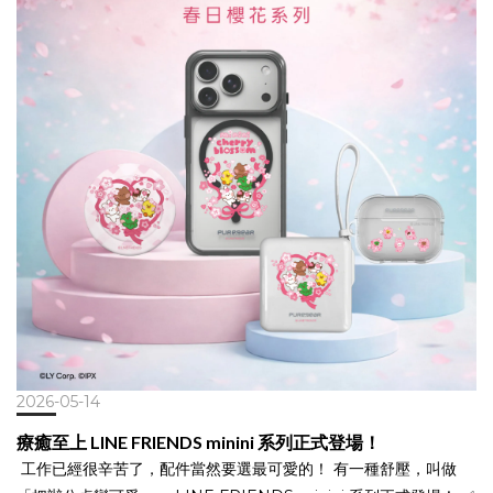
可選擇無線充磁吸最方便，滿足你一整天的續航需求。🛡️ 安全，普
格爾比你更挑惕！ 市面上行動電源千千款，安全才是唯一的路。普
格爾通過 CCC、BSMI、NCC 三大權威認證，業界最完整、規格最
嚴謹！讓你充得安心、用得放心。 隨手一貼，電力滿格，質感生活
就該這麼優雅！🥇時尚外型：外型圓潤，手感極佳。銀／深灰 雙色
最時尚。
2026-05-14
療癒至上 LINE FRIENDS minini 系列正式登場！
工作已經很辛苦了，配件當然要選最可愛的！ 有一種舒壓，叫做