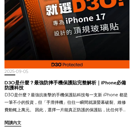
PureGear經典的款式，國際熱銷多年的坦克軍規系列- 獨家懸浮氣
墊設計，達到緩衝抗震及散熱降溫效果，2025iPhone 17全系列產
品鏡頭邊框加高強化保護，加上四角墊高設計，手機不會蹺蹺板。
若想要使用比較更具設計感輕盈的也可以採用輕坦克或是冰霧P.G
Studio透明系列，帶磁吸功能更符合PureGear普格爾「隨行守
護」的品牌精神。以上手機殼均有支援 MagSafe磁吸技術，且都通
過更勝軍規的防摔標準，最高防摔力最高達到 16 英尺高空（相當於
4.8 公尺高），畢竟防摔抗震本來就是這個品牌的最高指導原則，
「不管台灣還是韓國都很重視手機保護，推薦你們來使用普格爾，
絕對짱 좋아(超級棒之意)！」廉世彬大力說讚！與普格爾合作的店
2025-09-05
家都有機會獲得廉世彬普格爾2025主視覺海報，喜歡廉世彬、支持
D3O是什麼？最強防摔手機保護貼完整解析｜iPhone必備
普格爾就是現在！
防護科技
D3O是什麼？最強抗衝擊的手機保護貼科技每一支新 iPhone 都是
一筆不小的投資，但「手滑摔機」往往一瞬間就讓螢幕破裂、維修
費動輒上萬元。 因此，選擇一片能真正防護的保護貼，比任何手機
殼都更關鍵。近年最受矚目的關鍵字就是：D3O。什麼是 D3O？
閱讀內文
D3O 是一種來自英國的專利智慧吸震材料，屬於「非牛頓流體」。
它的特性很特別： ✔️ 平時柔軟、不影響觸控與透明度 ✔️ 受衝擊瞬