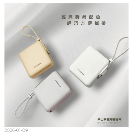
計航空可攜外出一顆就夠10000mAh數位電量顯示內建 Type-C /
Lightning 編織線支援Apple Watch / Air Pods無線充電這是一顆
搞定手機・手錶・耳機的隨身快充方案出國、通勤、日常外出，一
顆就夠。 PUREPOWER 三合一磁吸行動電源結合磁吸無線充電
＋內建雙線＋Apple Watch 充電，輕巧隨行，隨時滿電。 點進來
瞭解更多行動電源
2026-01-09