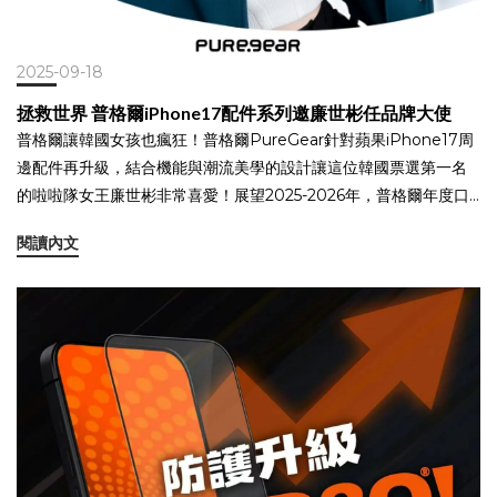
2025-09-18
拯救世界 普格爾iPhone17配件系列邀廉世彬任品牌大使
普格爾讓韓國女孩也瘋狂！普格爾PureGear針對蘋果iPhone17周
邊配件再升級，結合機能與潮流美學的設計讓這位韓國票選第一名
的啦啦隊女王廉世彬非常喜愛！展望2025-2026年，普格爾年度口
號「PureGear.Simplify Your life 全面征服 隨行守護」邀請廉世彬
閱讀內文
擔任品牌大使，為普格爾iPhone 17 全系列兼具外型、極致手感與
機能性的手機殼推薦，廉世彬說：「手感很札實，在韓國我們特別
重視防摔但又希望可以好看，普格爾有功能又有外型，真的很推薦
唷～」廉世彬手上的【PureGear冰鑽系列款】除了具備晶透堅硬的
特點外，更多了「磁吸」與「支架」設計，殼薄讓單手輕鬆控制
iPhone，PureGear更將支架巧妙設計在手機下方速配蘋果logo新
改變的位置，不管要拍照錄影或直看橫看影片都夠穩固，防止手機
滑落～透明殼是全世界流行的趨勢，鏡頭框都高於鏡頭3mm夠精
密，處理細節絕對到位！【PureGear坦克軍規防摔保護殼】這是