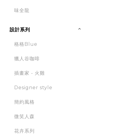
味全龍
設計系列
格格Blue
獵人谷咖啡
插畫家 - 火雞
Designer style
簡約風格
微笑人森
花卉系列