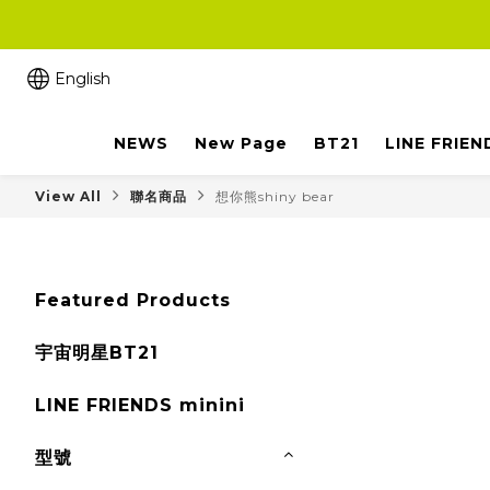
English
NEWS
New Page
BT21
LINE FRIEN
View All
聯名商品
想你熊shiny bear
Featured Products
宇宙明星BT21
LINE FRIENDS minini
型號