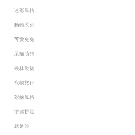
迷彩風格
動物系列
可愛兔兔
呆貓萌狗
叢林動物
寵物旅行
彩繪風格
塗鴉拼貼
就是帥