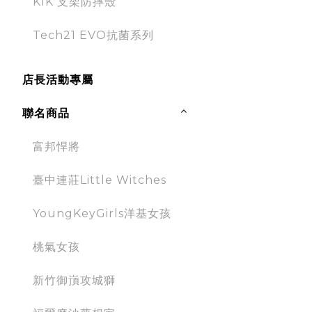
KIK 支架防摔殼
Tech21 EVO抗菌系列
店長活動專屬
聯名商品
富邦悍將
臺中連莊Little Witches
YoungKeyGirls洋基女孩
桃氣女孩
新竹御嵿攻城獅