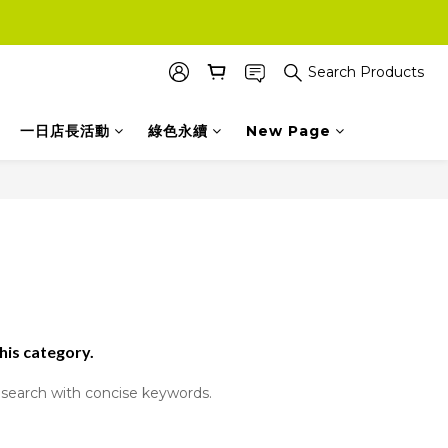
Search Products
一日店長活動
綠色永續
New Page
this category.
search with concise keywords.