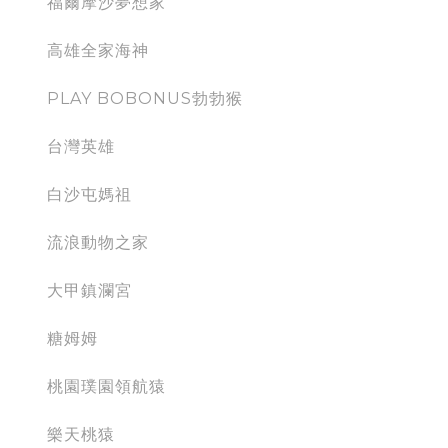
福爾摩沙夢想家
高雄全家海神
PLAY BOBONUS勃勃猴
台灣英雄
白沙屯媽祖
流浪動物之家
大甲鎮瀾宮
糖姆姆
桃園璞園領航猿
樂天桃猿