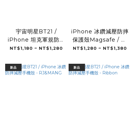
宇宙明星BT21 /
iPhone 冰鑽減壓防摔
iPhone 坦克軍規防摔
保護殼Magsafe / 富
手機殼 - 日常
邦悍將十週年球衣(富
NT$1,180 ~ NT$1,280
NT$1,280 ~ NT$1,380
邦悍將)
新品
新品