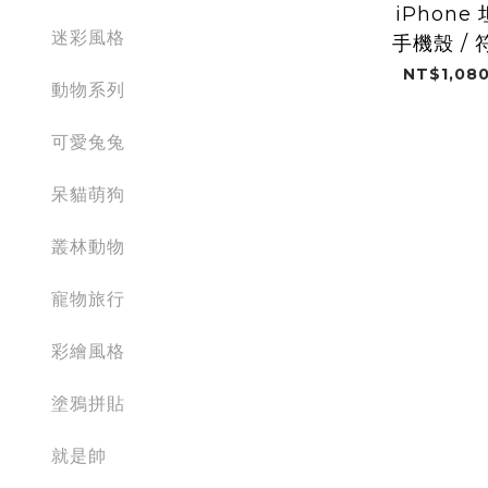
iPhon
迷彩風格
手機殼 /
NT$1,080
動物系列
可愛兔兔
呆貓萌狗
叢林動物
寵物旅行
彩繪風格
塗鴉拼貼
就是帥