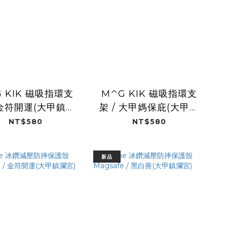
 KIK 磁吸指環支
M⌃G KIK 磁吸指環支
 金符開運(大甲鎮瀾
架 / 大甲媽保庇(大甲鎮
宮)
瀾宮)
NT$580
NT$580
新品