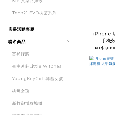
KIK 支架防摔殼
Tech21 EVO抗菌系列
店長活動專屬
iPhon
手機殼
聯名商品
GOOD
NT$1,080
富邦悍將
臺中連莊Little Witches
YoungKeyGirls洋基女孩
桃氣女孩
新竹御嵿攻城獅