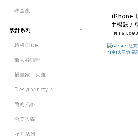
味全龍
iPhon
手機殼 /
設計系列
NT$1,080
格格Blue
獵人谷咖啡
插畫家 - 火雞
Designer style
簡約風格
微笑人森
花卉系列