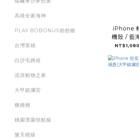
福爾摩沙夢想家
高雄全家海神
iPhon
PLAY BOBONUS勃勃猴
機殼 / 
台灣英雄
NT$1,080
白沙屯媽祖
流浪動物之家
大甲鎮瀾宮
糖姆姆
桃園璞園領航猿
樂天桃猿