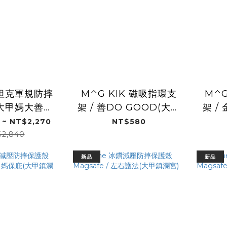
e 坦克軍規防摔
M⌃G KIK 磁吸指環支
M⌃G
 大甲媽大善包
架 / 善DO GOOD(大甲
架 /
甲鎮瀾宮)
鎮瀾宮)
 ~ NT$2,270
NT$580
$2,840
新品
新品