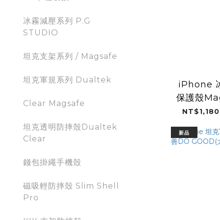
冰霧減壓系列 P.G
STUDIO
坦克支架系列 / Magsafe
坦克軍規系列 Dualtek
iPhon
保護殼Mag
Clear Magsafe
媽保庇(
NT$1,180
坦克透明防摔殼Dualtek
新品
Clear
錢包掛繩手機殼
磁吸輕防摔殼 Slim Shell
Pro