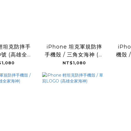
e 輕坦克防摔手
iPhone 坦克軍規防摔
iPh
神號 (高雄全家
手機殼 / 三角女海神 (高
機殼 
海神)
雄全家海神)
1,080
NT$1,080