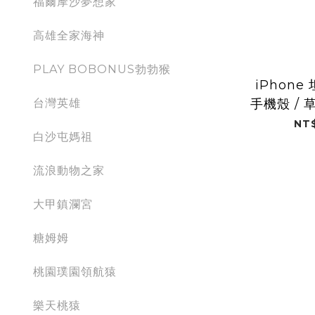
福爾摩沙夢想家
高雄全家海神
PLAY BOBONUS勃勃猴
iPhon
台灣英雄
手機殼 / 
雄全
NT$
白沙屯媽祖
流浪動物之家
大甲鎮瀾宮
糖姆姆
桃園璞園領航猿
樂天桃猿