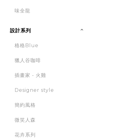
味全龍
設計系列
格格Blue
獵人谷咖啡
插畫家 - 火雞
Designer style
簡約風格
微笑人森
花卉系列