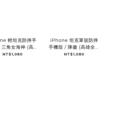
one 輕坦克防摔手
iPhone 坦克軍規防摔
/ 三角女海神 (高雄
手機殼 / 隊徽 (高雄全家
全家海神)
海神)
NT$1,080
NT$1,080