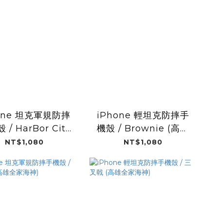
one 坦克軍規防摔
iPhone 輕坦克防摔手
/ HarBor City
機殼 / Brownie (高雄
(高雄全家海神)
全家海神)
NT$1,080
NT$1,080