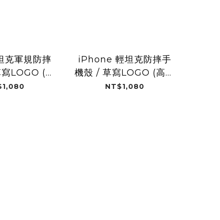
e 坦克軍規防摔
iPhone 輕坦克防摔手
草寫LOGO (高
機殼 / 草寫LOGO (高雄
家海神)
全家海神)
1,080
NT$1,080