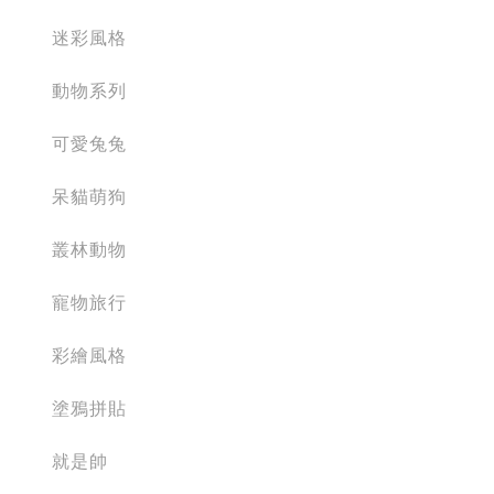
迷彩風格
動物系列
可愛兔兔
呆貓萌狗
叢林動物
寵物旅行
彩繪風格
塗鴉拼貼
就是帥