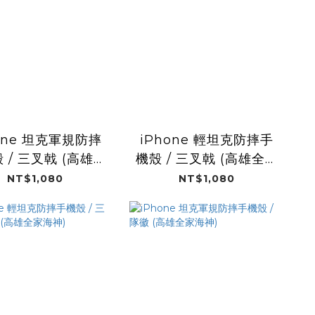
one 坦克軍規防摔
iPhone 輕坦克防摔手
 / 三叉戟 (高雄全
機殼 / 三叉戟 (高雄全家
家海神)
海神)
NT$1,080
NT$1,080