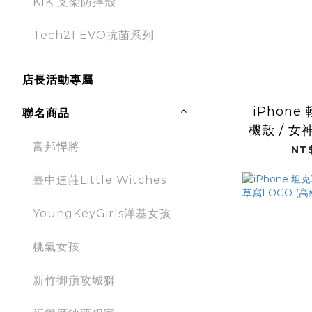
KIK 支架防摔殼
Tech21 EVO抗菌系列
店長活動專屬
iPhon
聯名商品
機殼 / 女
富邦悍將
NT$
臺中連莊Little Witches
YoungKeyGirls洋基女孩
桃氣女孩
新竹御嵿攻城獅