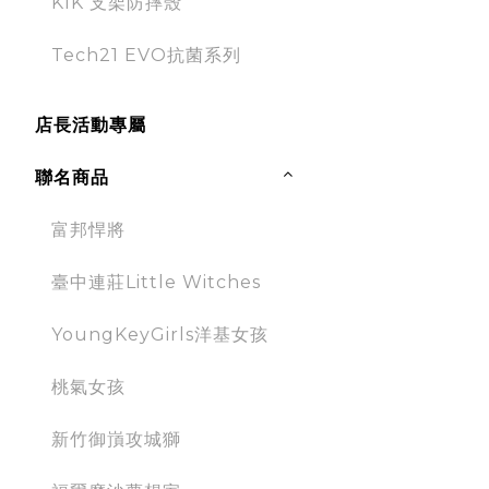
KIK 支架防摔殼
Tech21 EVO抗菌系列
店長活動專屬
聯名商品
富邦悍將
臺中連莊Little Witches
YoungKeyGirls洋基女孩
桃氣女孩
新竹御嵿攻城獅