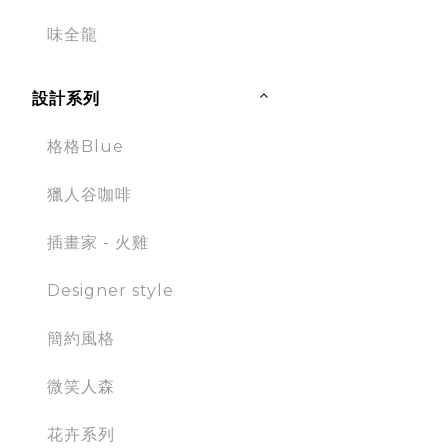
味全龍
設計系列
格格Blue
獵人谷咖啡
插畫家 - 火雞
Designer style
簡約風格
微笑人森
花卉系列