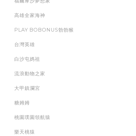
福爾摩沙夢想家
高雄全家海神
PLAY BOBONUS勃勃猴
台灣英雄
白沙屯媽祖
流浪動物之家
大甲鎮瀾宮
糖姆姆
桃園璞園領航猿
樂天桃猿