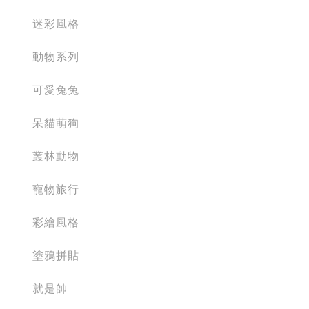
迷彩風格
動物系列
可愛兔兔
呆貓萌狗
叢林動物
寵物旅行
彩繪風格
塗鴉拼貼
就是帥