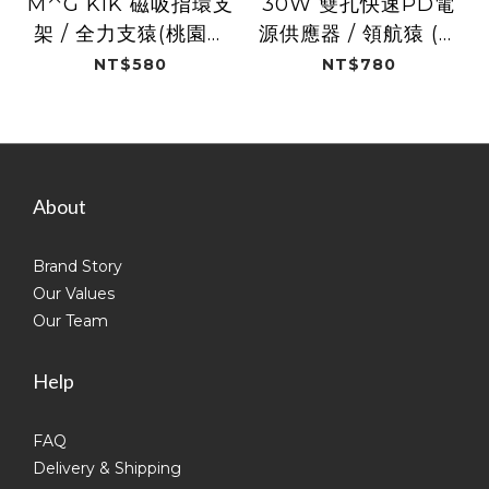
M⌃G KIK 磁吸指環支
30W 雙孔快速PD電
架 / 全力支猿(桃園璞
源供應器 / 領航猿 (桃
園領航猿)
園璞園領航猿)
NT$580
NT$780
About
Brand Story
Our Values
Our Team
Help
FAQ
Delivery & Shipping