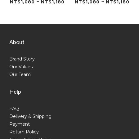
行)
行)
NT$1,080 ~ NT$1,180
NT$1,080 ~ NT$1,180
About
Brand Story
Our Values
Our Team
Help
FAQ
Delivery & Shipping
Payment
Return Policy