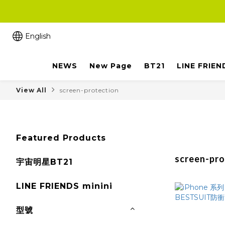
English
NEWS
New Page
BT21
LINE FRIEN
View All
screen-protection
Featured Products
screen-pro
宇宙明星BT21
LINE FRIENDS minini
型號