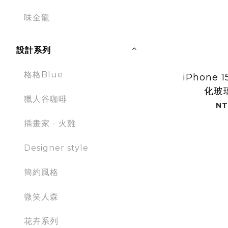
味全龍
設計系列
格格Blue
iPhone 
化玻
獵人谷咖啡
NT
插畫家 - 火雞
Designer style
簡約風格
微笑人森
花卉系列