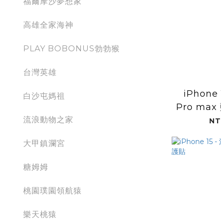
福爾摩沙夢想家
高雄全家海神
PLAY BOBONUS勃勃猴
台灣英雄
iPhone 
白沙屯媽祖
Pro ma
流浪動物之家
鏡
NT
大甲鎮瀾宮
糖姆姆
桃園璞園領航猿
樂天桃猿