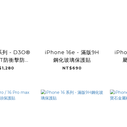
系列 - D3O®
iPhone 16e - 滿版9H
iPh
UIT防衝擊防窺
鋼化玻璃保護貼
保護貼
$1,280
NT$690