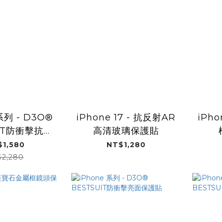
系列 - D3O®
iPhone 17 - 抗反射AR
iPh
UIT防衝擊抗反
高清玻璃保護貼
護貼AR
$1,580
NT$1,280
$2,280