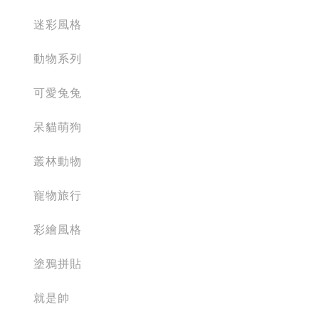
迷彩風格
動物系列
可愛兔兔
呆貓萌狗
叢林動物
寵物旅行
彩繪風格
塗鴉拼貼
就是帥