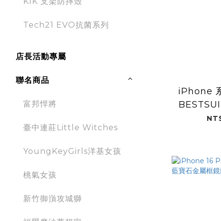
KIK 支架防摔殼
Tech21 EVO抗菌系列
店長活動專屬
聯名商品
iPhone 
BESTS
富邦悍將
NT
臺中連莊Little Witches
YoungKeyGirls洋基女孩
桃氣女孩
新竹御嵿攻城獅