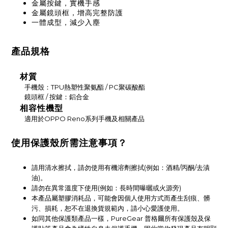
金屬按鍵，實機手感
金屬鏡頭框，增高完整防護
一體成型，減少入塵
產品規格
材質
手機殼：TPU熱塑性聚氨酯 / PC聚碳酸酯
鏡頭框 / 按鍵：鋁合金
相容性機型
適用於OPPO Reno系列手機及相關產品
使用保護殼所需注意事項？
請用清水擦拭，請勿使用有機溶劑擦拭(例如：酒精/丙酮/去漬
油)。
請勿在異常溫度下使用(例如：長時間曝曬或火源旁)
本產品屬塑膠消耗品，可能會因個人使用方式而產生刮痕、髒
污、損耗，恕不在退換貨規範內，請小心愛護使用。
如同其他保護類產品一樣，PureGear 普格爾所有保護殼及保