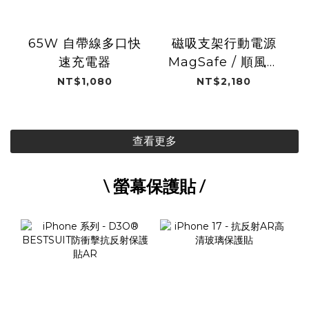
65W 自帶線多口快
磁吸支架行動電源
速充電器
MagSafe / 順風耳
(白沙屯媽祖)
NT$1,080
NT$2,180
查看更多
\ 螢幕保護貼 /