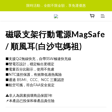
限時活動．全館不限金額．享免運優惠
磁吸支架行動電源MagSafe
/ 順風耳(白沙屯媽祖)
■支援Qi2無線快充，自帶35W極速快充線
■雙電芯設計，穩定輸出更穩定
■電量百分比顯示，使用不焦慮
■NTC溫控保護，有效降低過熱風險
■通過 BSMI、CCC、NCC 三重認證
■航空可攜，符合FAA安全規定
⚠️非人為因素損壞商品保固1年
📌本產品已投保和泰產品責任險