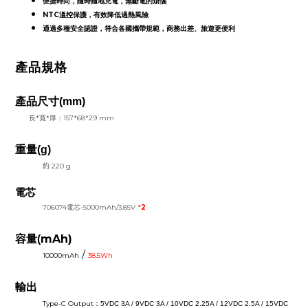
便捷時尚，隨時隨地充電，無斷電的煩惱
NTC溫控保護
，
有效降低過熱風險
通過多種安全認證
，符合各國攜帶規範，
商務出差、旅遊更便利
產品規格
產品尺寸
(mm)
長
*
寬
*
厚：
157*68*29 mm
重量(g)
約
220 g
電芯
706074電芯-5000mAh/3.85V
*
2
mAh)
容量(
/
10000mAh
38.5Wh
輸出
Type-C Output
：
5VDC 3A / 9VDC 3A / 10VDC 2.25A / 12VDC 2.5A / 15VDC