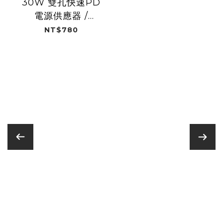
30W 雙孔快速PD
電源供應器 /
2024"樂天女孩 (樂
NT$780
天桃猿)