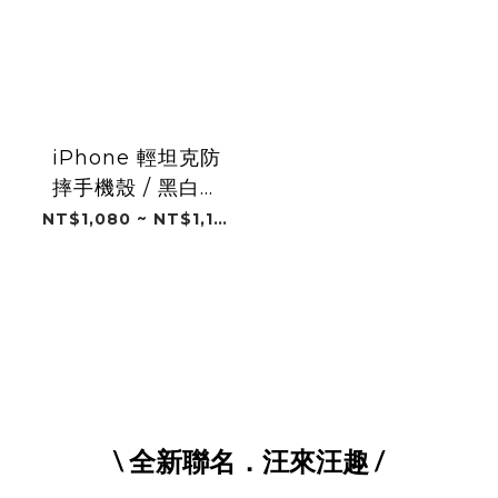
iPhone 輕坦克防
摔手機殼 / 黑白笑
(微笑人森)
NT$1,080 ~ NT$1,180
\ 全新聯名．汪來汪趣 /