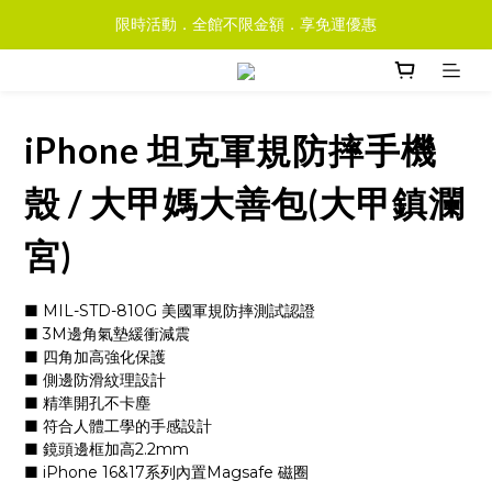
限時活動．全館不限金額．享免運優惠
iPhone 坦克軍規防摔手機
殼 / 大甲媽大善包(大甲鎮瀾
宮)
■ MIL-STD-810G 美國軍規防摔測試認證
■ 3M邊角氣墊緩衝減震
■ 四角加高強化保護
■ 側邊防滑紋理設計
■ 精準開孔不卡塵
■ 符合人體工學的手感設計
■ 鏡頭邊框加高2.2mm
■ iPhone 16&17系列內置Magsafe 磁圈