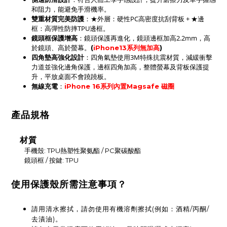
和阻力，能避免手滑機率。
：★外層：硬性PC高密度抗刮背板 + ★邊
雙重材質完美防護
框：高彈性防摔TPU邊框。
鏡頭框保護增高
：鏡頭保護再進化，鏡頭邊框加高2.2mm，高
於鏡頭、高於螢幕。
(
iPhone13系列無加高
)
四角墊高強化設計
：四角氣墊使用3M特殊抗震材質，減緩衝擊
力道並強化邊角保護，
邊框四角
加高，
整體螢幕及背板保護提
升
，平放桌面不會蹺蹺板。
：
無線充電
iPhone 16系列內置Magsafe 磁圈
產品規格
材質
手機殼: TPU熱塑性聚氨酯 / PC聚碳酸酯
鏡頭框 / 按鍵: TPU
使用保護殼所需注意事項？
請用清水擦拭，請勿使用有機溶劑擦拭(例如：酒精/丙酮/
去漬油)。