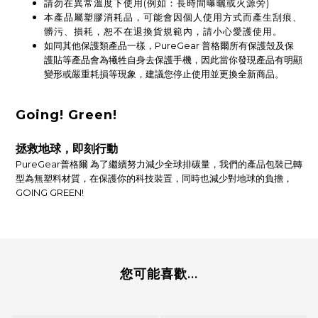
請勿在異常溫度下使用(例如：長時間曝曬或火源旁)
本產品屬塑膠消耗品，可能會因個人使用方式而產生刮痕、
髒污、損耗，恕不在退換貨規範內，請小心愛護使用。
如同其他保護類產品一樣，PureGear 普格爾所有保護殼及保
護貼等產品會為犧牲自身去保護手機，因此當你發現產品有明顯
變形或嚴重耗損等現象，建議您停止使用並更換全新商品。
Going! Green!
拯救地球，即刻行動
PureGear普格爾 為了繼續努力減少全球排碳量，我們的產品包裝已轉
型為無塑料材質，在保護你的科技裝置，同時也減少對地球的負擔，
GOING GREEN!
您可能喜歡...