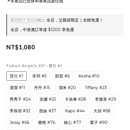
📌本產品已投保和泰產品責任險
至
08/11 16:00
截止
全店，父親節限定｜全館免運！
全店，中港澳訂單達 $1200 享免運
NT$1,080
Fubon Angels 25"
: 寶兒 #1
寶兒 #1
禾羽 #5
奶昔 #6
Kesha #10
潔潔 #11
丹丹 #15
潔米 #20
Tiffany #23
秀秀子 #24
安娜 #25
卡洛琳 #28
李雅英 #29
李珠珢 #32
慈妹 #37
Kapo #44
大頭 #58
Jessy #66
雅惟 #76
維心 #77
栗子 #90