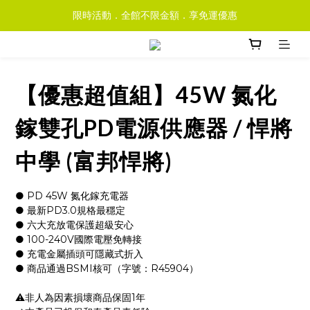
限時活動．全館不限金額．享免運優惠
【優惠超值組】45W 氮化
鎵雙孔PD電源供應器 / 悍將
中學 (富邦悍將)
● PD 45W 氮化鎵充電器
● 最新PD3.0規格最穩定
● 六大充放電保護超級安心
● 100-240V國際電壓免轉接 
● 充電金屬插頭可隱藏式折入
● 商品通過BSMI核可（字號：R45904）
⚠️非人為因素損壞商品保固1年