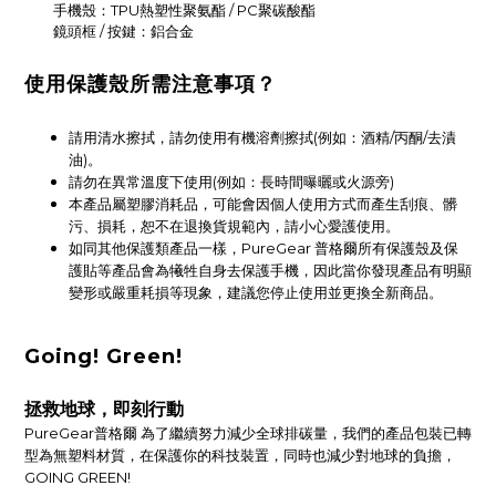
手機殼：TPU熱塑性聚氨酯 / PC聚碳酸酯
鏡頭框 / 按鍵：鋁合金
使用保護殼所需注意事項？
請用清水擦拭，請勿使用有機溶劑擦拭(例如：酒精/丙酮/去漬
油)。
請勿在異常溫度下使用(例如：長時間曝曬或火源旁)
本產品屬塑膠消耗品，可能會因個人使用方式而產生刮痕、髒
污、損耗，恕不在退換貨規範內，請小心愛護使用。
如同其他保護類產品一樣，PureGear 普格爾所有保護殼及保
護貼等產品會為犧牲自身去保護手機，因此當你發現產品有明顯
變形或嚴重耗損等現象，建議您停止使用並更換全新商品。
Going! Green!
拯救地球，即刻行動
PureGear普格爾 為了繼續努力減少全球排碳量，我們的產品包裝已轉
型為無塑料材質，在保護你的科技裝置，同時也減少對地球的負擔，
GOING GREEN!