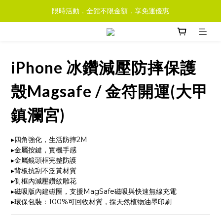
限時活動．全館不限金額．享免運優惠
iPhone 冰鑽減壓防摔保護
殼Magsafe / 金符開運(大甲
鎮瀾宮)
▸四角強化，生活防摔2M
▸金屬按鍵，實機手感
▸金屬鏡頭框完整防護
▸背板抗刮不泛黃材質
▸側框內減壓鑽紋雕花
▸磁吸版內建磁圈，支援MagSafe磁吸與快速無線充電
▸環保包裝：100%可回收材質，採天然植物油墨印刷