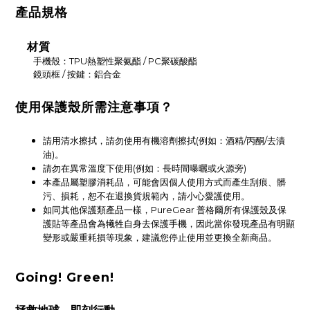
產品規格
材質
手機殼：TPU熱塑性聚氨酯 / PC聚碳酸酯
鏡頭框 / 按鍵：鋁合金
使用保護殼所需注意事項？
請用清水擦拭，請勿使用有機溶劑擦拭(例如：酒精/丙酮/去漬
油)。
請勿在異常溫度下使用(例如：長時間曝曬或火源旁)
本產品屬塑膠消耗品，可能會因個人使用方式而產生刮痕、髒
污、損耗，恕不在退換貨規範內，請小心愛護使用。
如同其他保護類產品一樣，PureGear 普格爾所有保護殼及保
護貼等產品會為犧牲自身去保護手機，因此當你發現產品有明顯
變形或嚴重耗損等現象，建議您停止使用並更換全新商品。
Going! Green!