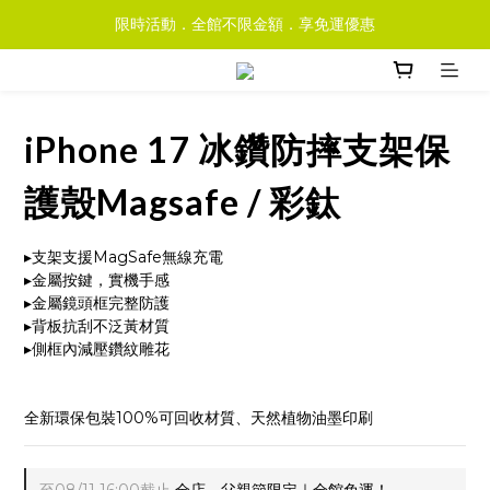
限時活動．全館不限金額．享免運優惠
iPhone 17 冰鑽防摔支架保
護殼Magsafe / 彩鈦
▸支架支援MagSafe無線充電
▸金屬按鍵，實機手感
▸金屬鏡頭框完整防護
▸背板抗刮不泛黃材質
▸側框內減壓鑽紋雕花
全新環保包裝100%可回收材質、天然植物油墨印刷