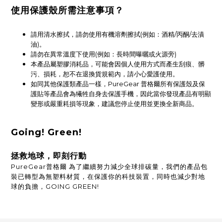
使用保護殼所需注意事項？
請用清水擦拭，請勿使用有機溶劑擦拭(例如：酒精/丙酮/去漬
油)。
請勿在異常溫度下使用(例如：長時間曝曬或火源旁)
本產品屬塑膠消耗品，可能會因個人使用方式而產生刮痕、髒
污、損耗，恕不在退換貨規範內，請小心愛護使用。
如同其他保護類產品一樣，PureGear 普格爾所有保護殼及保
護貼等產品會為犧牲自身去保護手機，因此當你發現產品有明顯
變形或嚴重耗損等現象，建議您停止使用並更換全新商品。
Going! Green!
拯救地球，即刻行動
PureGear普格爾 為了繼續努力減少全球排碳量，我們的產品包
裝已轉型為無塑料材質，在保護你的科技裝置，同時也減少對地
球的負擔，GOING GREEN!