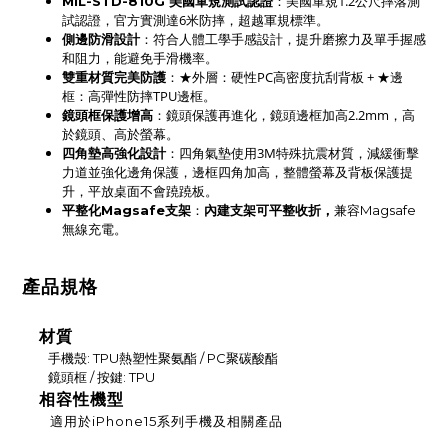
：美國軍規1.2公尺摔落測
MIL-STD-810G 美國軍規測試認證
試認證，官方實測達6米防摔，超越軍規標準。
：符合人體工學手感設計，提升磨擦力及單手握感
側邊防滑設計
和阻力，能避免手滑機率。
：★外層：硬性PC高密度抗刮背板 + ★邊
雙重材質完美防護
框：高彈性防摔TPU邊框。
鏡頭框保護增高
：鏡頭保護再進化，鏡頭邊框加高2.2mm，高
於鏡頭、高於螢幕。
四角墊高強化設計
：四角氣墊使用3M特殊抗震材質，減緩衝擊
力道並強化邊角保護，
邊框四角
加高，
整體螢幕及背板保護提
升
，平放桌面不會蹺蹺板。
平整化Magsafe支架
：
內建支架可平整收折，
兼容Magsafe
無線充電。
產品規格
材質
手機殼: TPU熱塑性聚氨酯 / PC聚碳酸酯
鏡頭框 / 按鍵: TPU
相容性機型
適用於iPhone15系列手機及相關產品