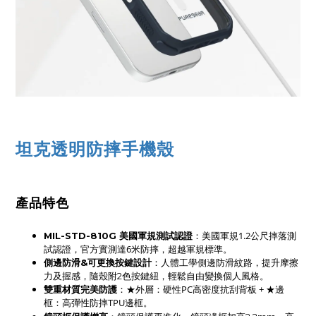
坦克透明防摔手機殼
產品特色
：美國軍規1.2公尺摔落測
MIL-STD-810G 美國軍規測試認證
試認證，官方實測達6米防摔，超越軍規標準。
側邊防滑&可更換按鍵設計
：人體工學側邊防滑紋路，提升摩擦
力及握感，隨殼附2色按鍵紐，輕鬆自由變換個人風格。
：★外層：硬性PC高密度抗刮背板 + ★邊
雙重材質完美防護
框：高彈性防摔TPU邊框。