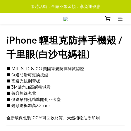
限時活動．全館不限金額．享免運優惠
iPhone 輕坦克防摔手機殼 /
千里眼(白沙屯媽祖)
■ MIL-STD-810G 美國軍規防摔測試認證
■ 側邊防滑可更換按鍵
■ 高透光抗刮背板
■ 3M邊角加高緩衝減震
■ 兼容無線充電
■ 側邊吊飾孔精準開孔不卡塵
■ 鏡頭邊框加高2.2mm
全新環保包裝100%可回收材質、天然植物油墨印刷