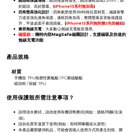
鏡頭框保護增高
：鏡頭保護再進化，鏡頭邊框加高2.2mm，高
於鏡頭、高於螢幕。
(
iPhone13系列無加高
)
四角墊高強化設計
：四角氣墊使用3M特殊抗震材質，減緩衝擊
力道並強化邊角保護，
邊框四角
加高，
整體螢幕及背板保護提
升
，平放桌面不會蹺蹺板。
(
iPhone13系列無附贈2色按鍵鈕
)
：
兼容無線充電
大多數Qi無線充電板皆適用。
磁吸款
：獨特內部MagSafe磁圈設計，支援磁吸及快速的
無線充電功能
產品規格
材質
手機殼: TPU熱塑性聚氨酯 / PC聚碳酸酯
鏡頭框 / 按鍵: TPU
使用保護殼所需注意事項？
請用清水擦拭，請勿使用有機溶劑擦拭(例如：酒精/丙酮/去漬
油)。
請勿在異常溫度下使用(例如：長時間曝曬或火源旁)
本產品屬塑膠消耗品，可能會因個人使用方式而產生刮痕、髒