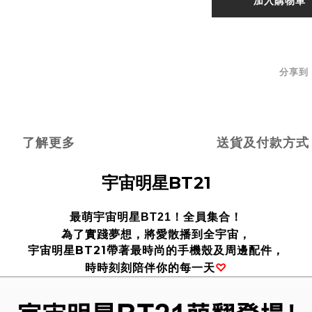
加入購物車
分享到
了解更多
送貨及付款方式
宇宙明星BT21
最萌宇宙明星
BT21
！全員集合！
為了實踐夢想，將愛散播到全宇宙
，
宇宙明星
BT21
帶著最時尚的手機殼及周邊配件
，
時時刻
刻
♡
陪伴你的
每一天