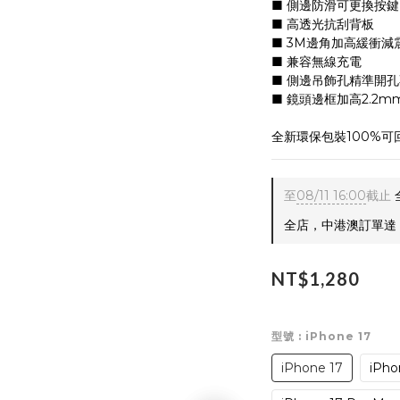
■ 側邊防滑可更換按鍵
■ 高透光抗刮背板
■ 3M邊角加高緩衝減
■ 兼容無線充電
■ 側邊吊飾孔精準開
■ 鏡頭邊框加高2.2m
全新環保包裝100%
至
08/11 16:00
截止
全店，中港澳訂單達 $
NT$1,280
型號
: iPhone 17
iPhone 17
iPho