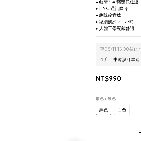
▸ 藍牙 5.4 穩定低延遲
▸ ENC 通話降噪
▸ 劇院級音效
▸ 總續航約 20 小時
▸ 人體工學配戴舒適
至
08/11 16:00
截止
全店，中港澳訂單達 $
NT$990
顏色
: 黑色
黑色
白色