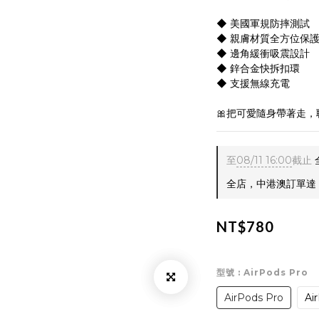
◆ 美國軍規防摔測試
◆ 親膚材質全方位保
◆ 邊角緩衝吸震設計
◆ 鋅合金快拆扣環
◆ 支援無線充電
🎀把可愛隨身帶著走
至
08/11 16:00
截止
全店，中港澳訂單達 $
NT$780
型號
: AirPods Pro
AirPods Pro
Ai