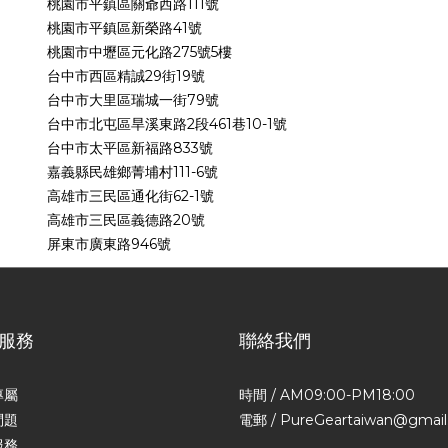
桃園市平鎮區關爺西路111號
桃園市平鎮區新榮路41號
桃園市中壢區元化路275號5樓
台中市西區精誠29街19號
台中市大里區瑞城一街79號
台中市北屯區旱溪東路2段461巷10-1號
台中市太平區新福路833號
嘉義縣民雄鄉菁埔村111-6號
高雄市三民區通化街62-1號
高雄市三民區義德路20號
屏東市廣東路946號
服務
聯絡我們
專屬
時間 / AM09:00-PM18:00
問題
電郵 / PureGeartaiwan@gmai
服務