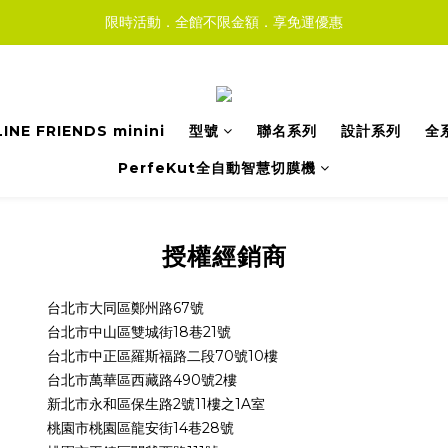
限時活動．全館不限金額．享免運優惠
LINE FRIENDS minini
型號
聯名系列
設計系列
全
PerfeKut全自動智慧切膜機
授權經銷商
台北市大同區鄭州路67號
台北市中山區雙城街18巷21號
台北市中正區羅斯福路二段70號10樓
台北市萬華區西藏路490號2樓
新北市永和區保生路2號11樓之1A室
桃園市桃園區龍安街14巷28號