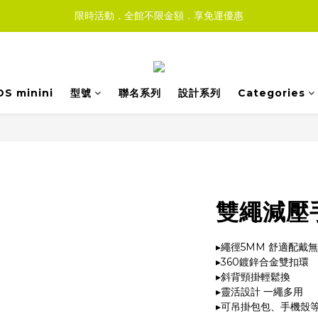
限時活動．全館不限金額．享免運優惠
DS minini
型號
聯名系列
設計系列
Categories
雙繩減壓手
▸繩徑5MM 舒適配戴
▸360鍍鋅合金雙扣環
▸斜背頸掛輕鬆換
▸靈活設計 一繩多用
▸可吊掛包包、手機殼