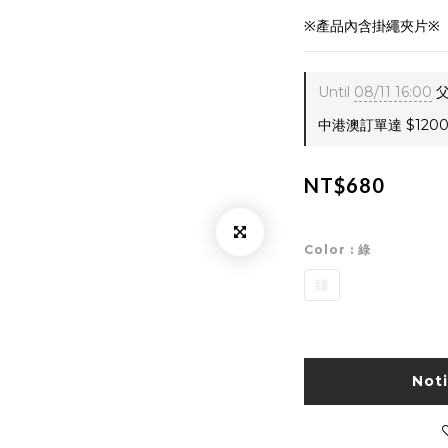
※產品內含掛繩夾片※
Until
08/11 16:00
父
中港澳訂單達 $1200 
NT$680
Color
: 綠
綠
Not