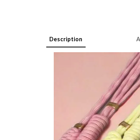
Description
A