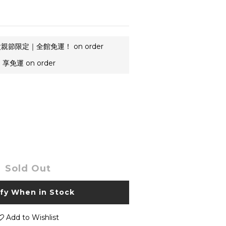
親節限定｜全館免運！ on order
享免運 on order
Sold Out
ify When in Stock
Add to Wishlist