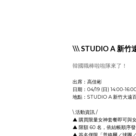
\\\ STUDIO A 新
韓國職棒啦啦隊來了！
出席：高佳彬
日期：04/19 (日) 14:00-16:0
地點：STUDIO A 新竹大遠
\ 活動資訊 /
▲ 購買限量女神套餐即可與
▲ 限額 60 名，依結帳順
▲ 簽名僅限「普格爾／球團