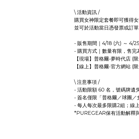
\ 活動資訊 /
購買女神限定套餐即可獲得女
並可於活動當日憑發票或訂單
- 販售期間｜4/18 (六) ～ 4/
- 購買方式｜數量有限，售完
【現場】普格爾-夢時代店 (限量2
【線上】普格爾-官方網站 (限量4
\ 注意事項 /
- 活動限額 60 名，號碼牌
- 簽名僅限「普格爾／球團／
- 每人每次最多限購2組；線
*PUREGEAR保有活動解