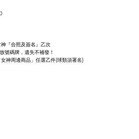
0
女神『合照及簽名』乙次
序發放號碼牌，遺失不補發！
／女神周邊商品」任選乙件(球類須署名)