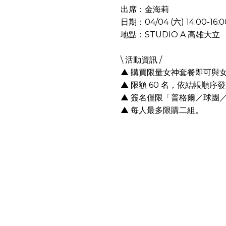
出席：金海莉
日期：04/04 (六) 14:00-16:0
地點：STUDIO A 高雄大立
\ 活動資訊 /
▲ 購買限量女神套餐即可與
▲ 限額 60 名，依結帳順
▲ 簽名僅限「普格爾／球團
▲ 每人最多限購二組。