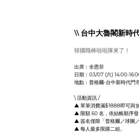
\\ 台中大魯閣新時代 
韓國職棒啦啦隊來了！
出席：全恩菲
日期：03/07 (六) 14:00-16:0
地點：普格爾-台中新時代門
\ 活動資訊 /
▲ 單筆消費滿$1888即可
▲ 限額 60 名，依結帳順
▲ 簽名僅限「普格爾／球團
▲ 每人最多限購二組。