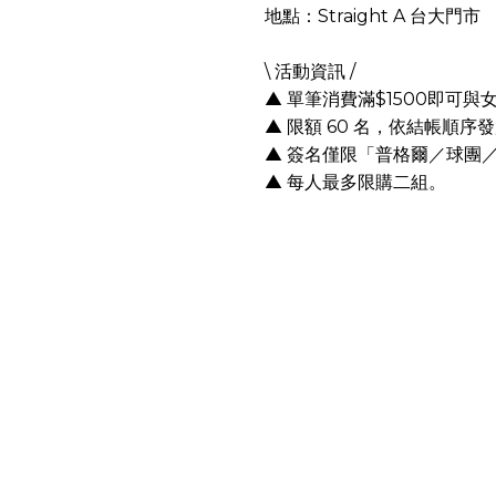
地點：Straight A 台大門市
\ 活動資訊 /
▲ 單筆消費滿$1500即可
▲ 限額 60 名，依結帳順
▲ 簽名僅限「普格爾／球團
▲ 每人最多限購二組。