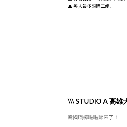
▲ 每人最多限購二組。
\\\ STUDIO A 高
韓國職棒啦啦隊來了！