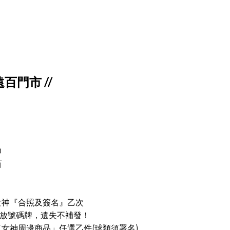
竹遠百門市 //
0
百
女神『合照及簽名』乙次
序發放號碼牌，遺失不補發！
／女神周邊商品」任選乙件(球類須署名)