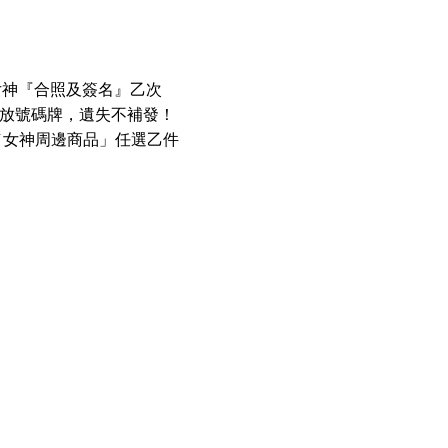
與女神『合照及簽名』乙次
序發放號碼牌，遺失不補發！
／女神周邊商品」任選乙件