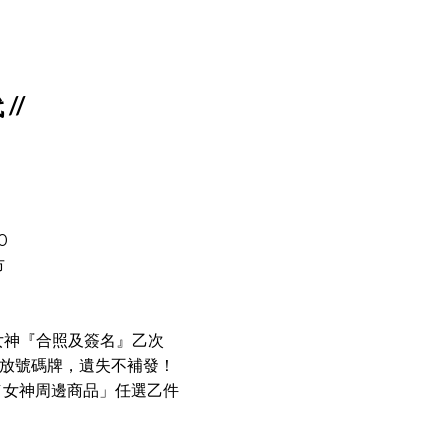
//
0
市
與女神『合照及簽名』乙次
序發放號碼牌，遺失不補發！
／女神周邊商品」任選乙件