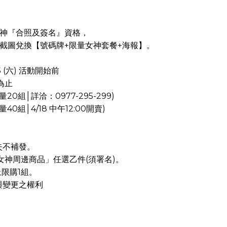
神『合照及簽名』資格，
截圖兌換【號碼牌+限量女神套餐+海報】。
25 (六) 活動開始前
為止
0組│詳洽：0977-295-299)
0組│4/18 中午12:00開賣)
遺失不補發。
女神周邊商品」任選乙件(須署名)。
上限購1組。
釋與變更之權利