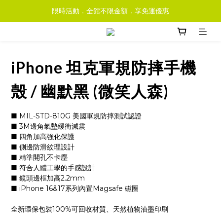
限時活動．全館不限金額．享免運優惠
iPhone 坦克軍規防摔手機
殼 / 幽默黑 (微笑人森)
■ MIL-STD-810G 美國軍規防摔測試認證
■ 3M邊角氣墊緩衝減震
■ 四角加高強化保護
■ 側邊防滑紋理設計
■ 精準開孔不卡塵
■ 符合人體工學的手感設計
■ 鏡頭邊框加高2.2mm
■ iPhone 16&17系列內置Magsafe 磁圈
全新環保包裝100%可回收材質、天然植物油墨印刷