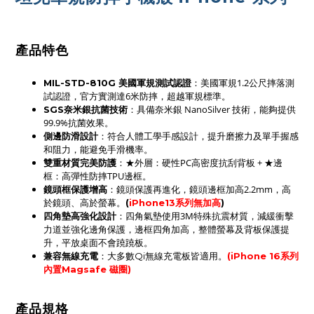
產品特色
：美國軍規1.2公尺摔落測
MIL-STD-810G 美國軍規測試認證
試認證，官方實測達6米防摔，超越軍規標準。
：具備奈米銀 NanoSilver 技術，能夠提供
SGS奈米銀抗菌技術
99.9%抗菌效果。
：符合人體工學手感設計，提升磨擦力及單手握感
側邊防滑設計
和阻力，能避免手滑機率。
：★外層：硬性PC高密度抗刮背板 + ★邊
雙重材質完美防護
框：高彈性防摔TPU邊框。
鏡頭框保護增高
：鏡頭保護再進化，鏡頭邊框加高2.2mm，高
於鏡頭、高於螢幕。
(
iPhone13系列無加高
)
四角墊高強化設計
：四角氣墊使用3M特殊抗震材質，減緩衝擊
力道並強化邊角保護，
邊框四角
加高，
整體螢幕及背板保護提
升
，平放桌面不會蹺蹺板。
：
兼容無線充電
大多數Qi無線充電板皆適用。
(
iPhone 16系列
內置Magsafe 磁圈)
產品規格