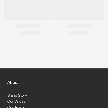
About
Brand Story
Our Values
Our Team