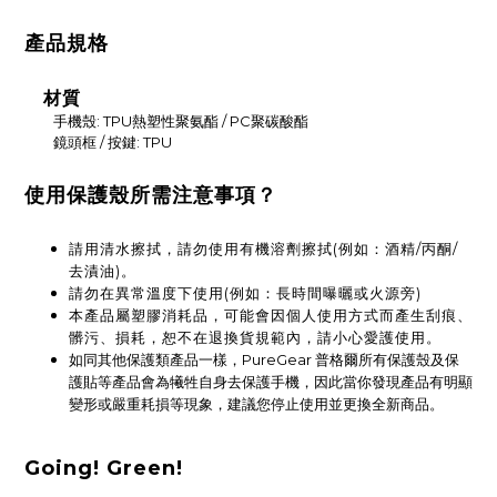
產品規格
材質
手機殼: TPU熱塑性聚氨酯 / PC聚碳酸酯
鏡頭框 / 按鍵: TPU
使用保護殼所需注意事項？
請用清水擦拭，請勿使用有機溶劑擦拭(例如：酒精/丙酮/
去漬油)。
請勿在異常溫度下使用(例如：長時間曝曬或火源旁)
本產品屬塑膠消耗品，可能會因個人使用方式而產生刮痕、
髒污、損耗，恕不在退換貨規範內，請小心愛護使用。
如同其他保護類產品一樣，PureGear 普格爾所有保護殼及保
護貼等產品會為犧牲自身去保護手機，因此當你發現產品有明顯
變形或嚴重耗損等現象，建議您停止使用並更換全新商品。
Going! Green!