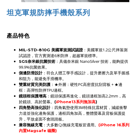
坦克軍規防摔手機殼系列
產品特色
：美國軍規1.2公尺摔落測
MIL-STD-810G 美國軍規測試認證
試認證，官方實測達6米防摔，超越軍規標準。
：具備奈米銀 NanoSilver 技術，能夠提供
SGS奈米銀抗菌技術
99.9%抗菌效果。
：符合人體工學手感設計，提升磨擦力及單手握感
側邊防滑設計
和阻力，能避免手滑機率。
：★外層：硬性PC高密度抗刮背板 + ★邊
雙重材質完美防護
框：高彈性防摔TPU邊框。
鏡頭框保護增高
：鏡頭保護再進化，鏡頭邊框加高2.2mm，高
於鏡頭、高於螢幕。
(
iPhone13系列無加高
)
四角墊高強化設計
：四角氣墊使用3M特殊抗震材質，減緩衝擊
力道並強化邊角保護，
邊框四角
加高，
整體螢幕及背板保護提
升
，平放桌面不會蹺蹺板。
：
兼容無線充電
大多數Qi無線充電板皆適用。
(
iPhone 16系列
內置Magsafe 磁圈)