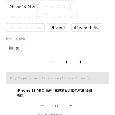
iPhone 14 Plus
iPhone 14 Pro
iPhone 14 Pro Max
iPhone 13 Pro
iPhone 12 Pro Max
iPhone 11
iPhone 11 Pro
款式
: 粉粉兔
粉粉兔
Buy Together and Save More
(At most 1 item(s))
iPhone 15 PRO 系列 (三鏡頭)/共四色可選(金銀
黑鈦)