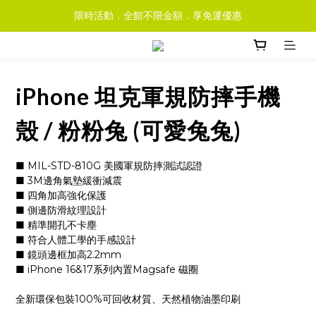
限時活動．全館不限金額．享免運優惠
iPhone 坦克軍規防摔手機
殼 / 粉粉兔 (可愛兔兔)
■ MIL-STD-810G 美國軍規防摔測試認證
■ 3M邊角氣墊緩衝減震
■ 四角加高強化保護
■ 側邊防滑紋理設計
■ 精準開孔不卡塵
■ 符合人體工學的手感設計
■ 鏡頭邊框加高2.2mm
■ iPhone 16&17系列內置Magsafe 磁圈
全新環保包裝100%可回收材質、天然植物油墨印刷