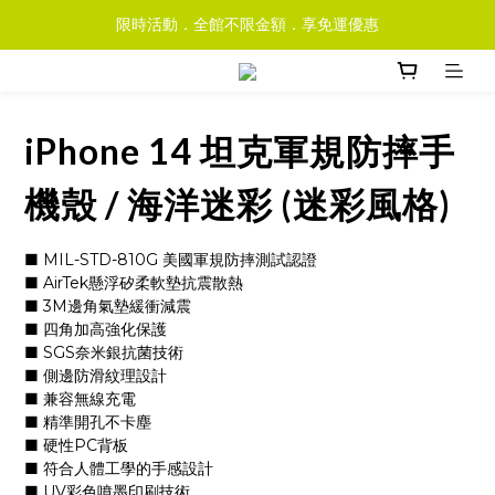
限時活動．全館不限金額．享免運優惠
iPhone 14 坦克軍規防摔手
機殼 / 海洋迷彩 (迷彩風格)
■ MIL-STD-810G 美國軍規防摔測試認證
■ AirTek懸浮矽柔軟墊抗震散熱
■ 3M邊角氣墊緩衝減震
■ 四角加高強化保護
■ SGS奈米銀抗菌技術
■ 側邊防滑紋理設計
■ 兼容無線充電
■ 精準開孔不卡塵
■ 硬性PC背板
■ 符合人體工學的手感設計
■ UV彩色噴墨印刷技術