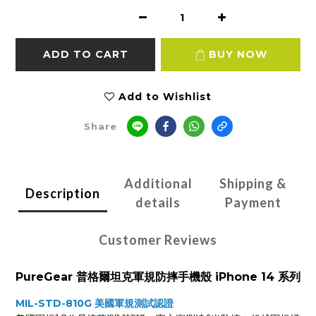
ADD TO CART
BUY NOW
Add to Wishlist
Share
Additional
Shipping &
Description
details
Payment
Customer Reviews
PureGear 普格爾坦克軍規防摔手機殼 iPhone 14 系列
MIL-STD-810G 美國軍規測試認證