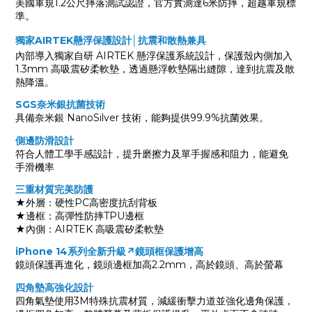
美國軍規1.2公尺摔落測試認證，官方實測達6米防摔，超越軍規標
準。
獨家AIRTEK懸浮保護設計│抗震和散熱兼具
內部導入獨家自研 AIRTEK 懸浮保護系統設計，保護殼內側加入
1.3mm 高吸震矽柔軟墊，透過懸浮軟墊隔出縫隙，達到抗震及散
熱降溫。
SGS奈米銀抗菌技術
具備奈米銀 NanoSilver 技術，能夠提供99.9%抗菌效果。
側邊防滑設計
符合人體工學手感設計，提升磨擦力及單手握感和阻力，能避免
手滑機率
三重材質完美防護
★外層：硬性PC高密度抗刮背板
★邊框：高彈性防摔TPU邊框
★內側：AIRTEK 高吸震矽柔軟墊
iPhone 14系列全新升級↗鏡頭框保護增高
鏡頭保護再進化，鏡頭邊框加高2.2mm，高於鏡頭、高於螢幕
四角墊高強化設計
四角氣墊使用3M特殊抗震材質，減緩衝擊力道並強化邊角保護，