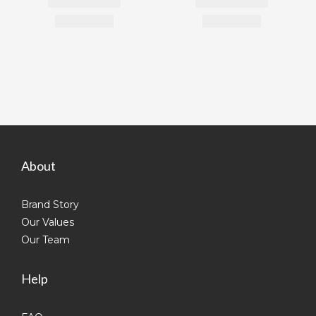
About
Brand Story
Our Values
Our Team
Help