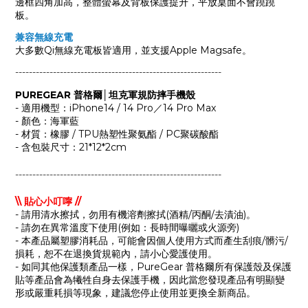
邊框四角
加高，
整體螢幕及背板保護提升
，平放桌面不會蹺蹺
板。
兼容無線充電
大多數Qi無線充電板皆適用，並支援Apple Magsafe。
------------------------------------------------------------
PUREGEAR 普格爾│坦克軍規防摔手機殼
- 適用機型：iPhone14 / 14 Pro／14 Pro Max
- 顏色：海軍藍
- 材質：橡膠 / TPU熱塑性聚氨酯 / PC聚碳酸酯
- 含包裝尺寸：21*12*2cm
------------------------------------------------------------
\\ 貼心小叮嚀 //
- 請用清水擦拭，勿用有機溶劑擦拭(酒精/丙酮/去漬油)。
- 請勿在異常溫度下使用(例如：長時間曝曬或火源旁)
- 本產品屬塑膠消耗品，可能會因個人使用方式而產生刮痕/髒污/
損耗，恕不在退換貨規範內，請小心愛護使用。
- 如同其他保護類產品一樣，PureGear 普格爾所有保護殼及保護
貼等產品會為犧牲自身去保護手機，因此當您發現產品有明顯變
形或嚴重耗損等現象，建議您停止使用並更換全新商品。