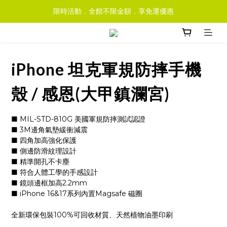
限時活動．全館不限金額．享免運優惠
iPhone 坦克軍規防摔手機
殼 / 感恩(大甲鎮瀾宮)
■ MIL-STD-810G 美國軍規防摔測試認證
■ 3M邊角氣墊緩衝減震
■ 四角加高強化保護
■ 側邊防滑紋理設計
■ 精準開孔不卡塵
■ 符合人體工學的手感設計
■ 鏡頭邊框加高2.2mm
■ iPhone 16&17系列內置Magsafe 磁圈
全新環保包裝100%可回收材質、天然植物油墨印刷