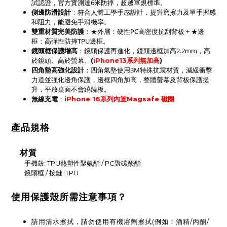
試認證，官方實測達6米防摔，超越軍規標準。
：符合人體工學手感設計，提升磨擦力及單手握感
側邊防滑設計
和阻力，能避免手滑機率。
：★外層：硬性PC高密度抗刮背板 + ★邊
雙重材質完美防護
框：高彈性防摔TPU邊框。
鏡頭框保護增高
：鏡頭保護再進化，鏡頭邊框加高2.2mm，高
於鏡頭、高於螢幕。
(
iPhone13系列無加高
)
四角墊高強化設計
：四角氣墊使用3M特殊抗震材質，減緩衝擊
力道並強化邊角保護，
邊框四角
加高，
整體螢幕及背板保護提
升
，平放桌面不會蹺蹺板。
：
無線充電
iPhone 16系列內置Magsafe 磁圈
產品規格
材質
手機殼: TPU熱塑性聚氨酯 / PC聚碳酸酯
鏡頭框 / 按鍵: TPU
使用保護殼所需注意事項？
請用清水擦拭，請勿使用有機溶劑擦拭(例如：酒精/丙酮/