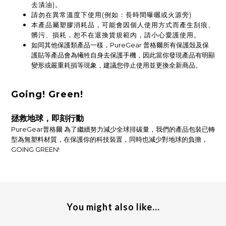
去漬油)。
請勿在異常溫度下使用(例如：長時間曝曬或火源旁)
本產品屬塑膠消耗品，可能會因個人使用方式而產生刮痕、
髒污、損耗，恕不在退換貨規範內，請小心愛護使用。
如同其他保護類產品一樣，PureGear 普格爾所有保護殼及保
護貼等產品會為犧牲自身去保護手機，因此當你發現產品有明顯
變形或嚴重耗損等現象，建議您停止使用並更換全新商品。
Going! Green!
拯救地球，即刻行動
PureGear普格爾 為了繼續努力減少全球排碳量，我們的產品包裝已轉
型為無塑料材質，在保護你的科技裝置，同時也減少對地球的負擔，
GOING GREEN!
You might also like...