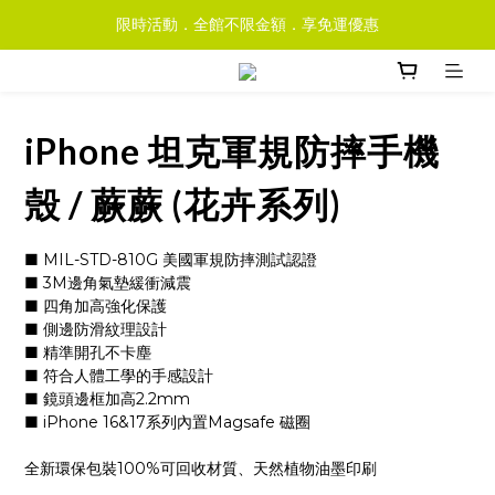
限時活動．全館不限金額．享免運優惠
iPhone 坦克軍規防摔手機
殼 / 蕨蕨 (花卉系列)
■ MIL-STD-810G 美國軍規防摔測試認證
■ 3M邊角氣墊緩衝減震
■ 四角加高強化保護
■ 側邊防滑紋理設計
■ 精準開孔不卡塵
■ 符合人體工學的手感設計
■ 鏡頭邊框加高2.2mm
■ iPhone 16&17系列內置Magsafe 磁圈
全新環保包裝100%可回收材質、天然植物油墨印刷