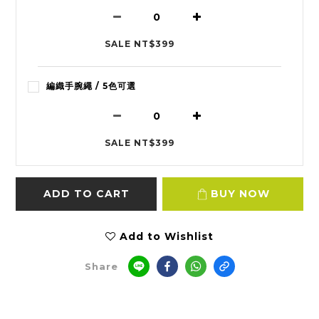
SALE NT$399
編織手腕繩 / 5色可選
SALE NT$399
ADD TO CART
BUY NOW
Add to Wishlist
Share