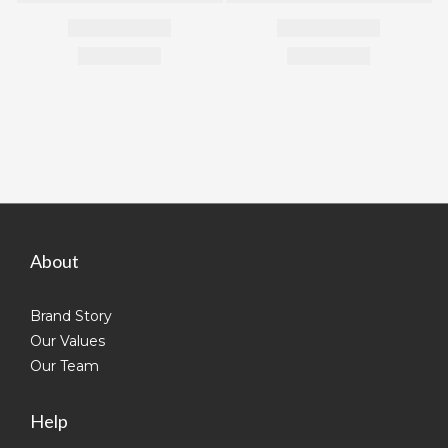
About
Brand Story
Our Values
Our Team
Help