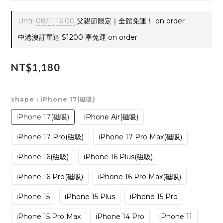
Until
08/11 16:00
父親節限定｜全館免運！ on order
中港澳訂單達 $1200 享免運 on order
NT$1,180
shape
: iPhone 17(磁吸)
iPhone 17(磁吸)
iPhone Air(磁吸)
iPhone 17 Pro(磁吸)
iPhone 17 Pro Max(磁吸)
iPhone 16(磁吸)
iPhone 16 Plus(磁吸)
iPhone 16 Pro(磁吸)
iPhone 16 Pro Max(磁吸)
iPhone 15
iPhone 15 Plus
iPhone 15 Pro
iPhone 15 Pro Max
iPhone 14 Pro
iPhone 11