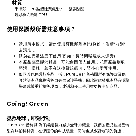
材質
手機殼: TPU熱塑性聚氨酯 / PC聚碳酸酯
鏡頭框 / 按鍵: TPU
使用保護殼所需注意事項？
請用清水擦拭，請勿使用有機溶劑擦拭(例如：酒精/丙酮/
去漬油)。
請勿在異常溫度下使用(例如：長時間曝曬或火源旁)
本產品屬塑膠消耗品，可能會因個人使用方式而產生刮痕、
髒污、損耗，恕不在退換貨規範內，請小心愛護使用。
如同其他保護類產品一樣，PureGear 普格爾所有保護殼及保
護貼等產品會為犧牲自身去保護手機，因此當你發現產品有明顯
變形或嚴重耗損等現象，建議您停止使用並更換全新商品。
Going! Green!
拯救地球，即刻行動
PureGear普格爾 為了繼續努力減少全球排碳量，我們的產品包裝已轉
型為無塑料材質，在保護你的科技裝置，同時也減少對地球的負擔，