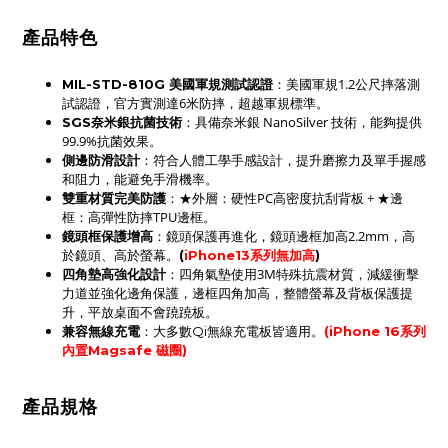
產品特色
：美國軍規1.2公尺摔落測
MIL-STD-810G 美國軍規測試認證
試認證，官方實測達6米防摔，超越軍規標準。
：具備奈米銀 NanoSilver 技術，能夠提供
SGS奈米銀抗菌技術
99.9%抗菌效果。
：符合人體工學手感設計，提升磨擦力及單手握感
側邊防滑設計
和阻力，能避免手滑機率。
：★外層：硬性PC高密度抗刮背板 + ★邊
雙重材質完美防護
框：高彈性防摔TPU邊框。
鏡頭框保護增高
：鏡頭保護再進化，鏡頭邊框加高2.2mm，高
於鏡頭、高於螢幕。
(
iPhone13系列無加高
)
四角墊高強化設計
：四角氣墊使用3M特殊抗震材質，減緩衝擊
力道並強化邊角保護，
邊框四角
加高，
整體螢幕及背板保護提
升
，平放桌面不會蹺蹺板。
：
兼容無線充電
大多數Qi無線充電板皆適用。
(
iPhone 16系列
內置Magsafe 磁圈)
產品規格