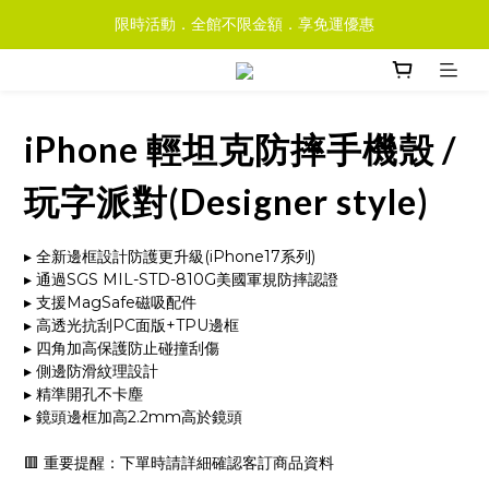
限時活動．全館不限金額．享免運優惠
iPhone 輕坦克防摔手機殼 /
玩字派對(Designer style)
▸ 全新邊框設計防護更升級(iPhone17系列)
▸ 通過SGS MIL-STD-810G美國軍規防摔認證
▸ 支援MagSafe磁吸配件
▸ 高透光抗刮PC面版+TPU邊框
▸ 四角加高保護防止碰撞刮傷
▸ 側邊防滑紋理設計
▸ 精準開孔不卡塵
▸ 鏡頭邊框加高2.2mm高於鏡頭
🟥 重要提醒：下單時請詳細確認客訂商品資料