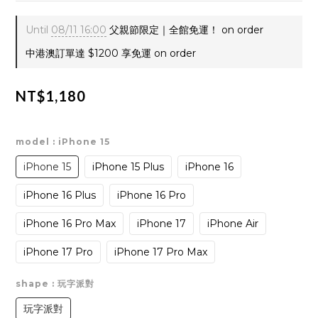
Until
08/11 16:00
父親節限定｜全館免運！ on order
中港澳訂單達 $1200 享免運 on order
NT$1,180
model
: iPhone 15
iPhone 15
iPhone 15 Plus
iPhone 16
iPhone 16 Plus
iPhone 16 Pro
iPhone 16 Pro Max
iPhone 17
iPhone Air
iPhone 17 Pro
iPhone 17 Pro Max
shape
: 玩字派對
玩字派對