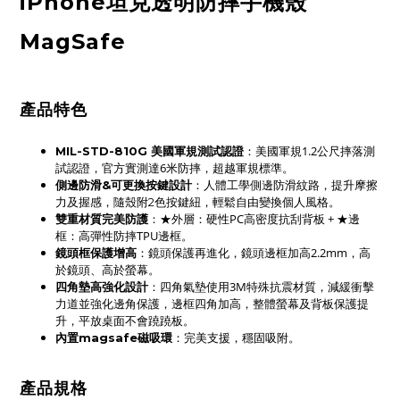
iPhone坦克透明防摔手機殼
MagSafe
產品特色
：美國軍規1.2公尺摔落測
MIL-STD-810G 美國軍規測試認證
試認證，官方實測達6米防摔，超越軍規標準。
側邊防滑&可更換按鍵設計
：人體工學側邊防滑紋路，提升摩擦
力及握感，隨殼附2色按鍵紐，輕鬆自由變換個人風格。
：★外層：硬性PC高密度抗刮背板 + ★邊
雙重材質完美防護
框：高彈性防摔TPU邊框。
鏡頭框保護增高
：鏡頭保護再進化，鏡頭邊框加高2.2mm，高
於鏡頭、高於螢幕。
四角墊高強化設計
：四角氣墊使用3M特殊抗震材質，減緩衝擊
力道並強化邊角保護，
邊框四角
加高，
整體螢幕及背板保護提
升
，平放桌面不會蹺蹺板。
內置magsafe磁吸環
：完美支援，穩固吸附。
產品規格