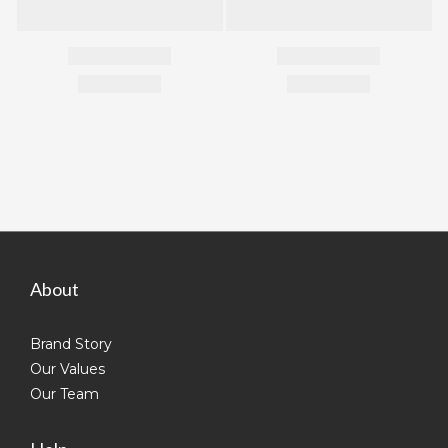
About
Brand Story
Our Values
Our Team