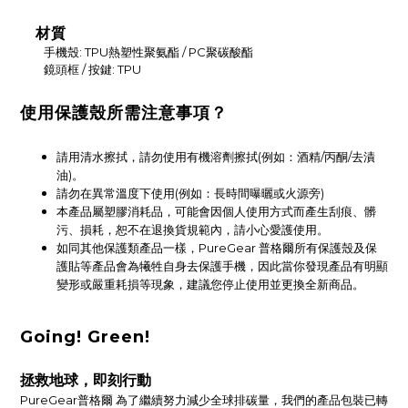
材質
手機殼: TPU熱塑性聚氨酯 / PC聚碳酸酯
鏡頭框 / 按鍵: TPU
使用保護殼所需注意事項？
請用清水擦拭，請勿使用有機溶劑擦拭(例如：酒精/丙酮/去漬
油)。
請勿在異常溫度下使用(例如：長時間曝曬或火源旁)
本產品屬塑膠消耗品，可能會因個人使用方式而產生刮痕、髒
污、損耗，恕不在退換貨規範內，請小心愛護使用。
如同其他保護類產品一樣，PureGear 普格爾所有保護殼及保
護貼等產品會為犧牲自身去保護手機，因此當你發現產品有明顯
變形或嚴重耗損等現象，建議您停止使用並更換全新商品。
Going! Green!
拯救地球，即刻行動
PureGear普格爾 為了繼續努力減少全球排碳量，我們的產品包裝已轉