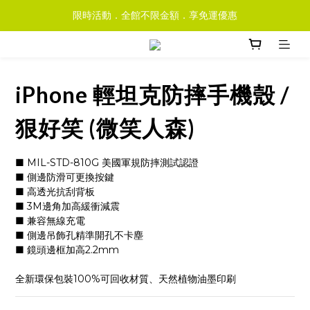
限時活動．全館不限金額．享免運優惠
iPhone 輕坦克防摔手機殼 /
狠好笑 (微笑人森)
■ MIL-STD-810G 美國軍規防摔測試認證
■ 側邊防滑可更換按鍵
■ 高透光抗刮背板
■ 3M邊角加高緩衝減震
■ 兼容無線充電
■ 側邊吊飾孔精準開孔不卡塵
■ 鏡頭邊框加高2.2mm
全新環保包裝100%可回收材質、天然植物油墨印刷