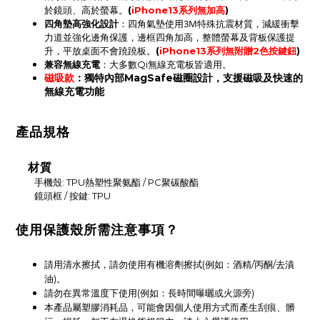
於鏡頭、高於螢幕。
(
iPhone13系列無加高
)
四角墊高強化設計
：四角氣墊使用3M特殊抗震材質，減緩衝擊
力道並強化邊角保護，
邊框四角
加高，
整體螢幕及背板保護提
升
，平放桌面不會蹺蹺板。
(
iPhone13系列無附贈2色按鍵鈕
)
：
兼容無線充電
大多數Qi無線充電板皆適用。
磁吸款
：獨特內部MagSafe磁圈設計，支援磁吸及快速的
無線充電功能
產品規格
材質
手機殼: TPU熱塑性聚氨酯 / PC聚碳酸酯
鏡頭框 / 按鍵: TPU
使用保護殼所需注意事項？
請用清水擦拭，請勿使用有機溶劑擦拭(例如：酒精/丙酮/去漬
油)。
請勿在異常溫度下使用(例如：長時間曝曬或火源旁)
本產品屬塑膠消耗品，可能會因個人使用方式而產生刮痕、髒