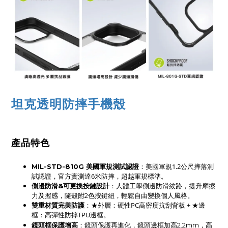
坦克透明防摔手機殼
產品特色
：美國軍規1.2公尺摔落測
MIL-STD-810G 美國軍規測試認證
試認證，官方實測達6米防摔，超越軍規標準。
側邊防滑&可更換按鍵設計
：人體工學側邊防滑紋路，提升摩擦
力及握感，隨殼附2色按鍵紐，輕鬆自由變換個人風格。
：★外層：硬性PC高密度抗刮背板 + ★邊
雙重材質完美防護
框：高彈性防摔TPU邊框。
鏡頭框保護增高
：鏡頭保護再進化，鏡頭邊框加高2.2mm，高