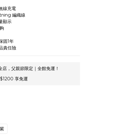
h 無線充電
htning 編織線
電量顯示
夠
保固1年
品責任險
全店，父親節限定｜全館免運！
1200 享免運
紫