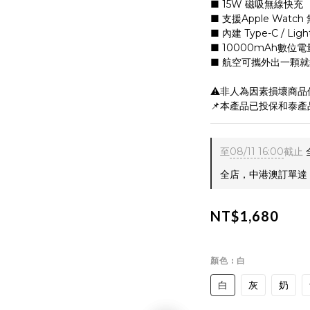
■ 15W 磁吸無線快充
■ 支援Apple Watc
■ 內建 Type-C / Lig
■ 10000mAh數位
■ 航空可攜外出一顆就
⚠️非人為因素損壞商品
📌本產品已投保和泰產
至
08/11 16:00
截止
全店，中港澳訂單達 $
NT$1,680
顏色
: 白
白
灰
奶