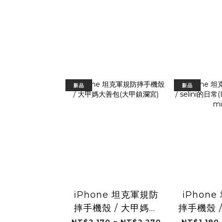
新品
新品
iPhone 坦克軍規防
iPhon
摔手機殼 / 大甲媽大
摔手機殼 / 
善包(大甲鎮瀾宮)
常(LINE
NT$2,170 ~ NT$2,270
NT$1,180