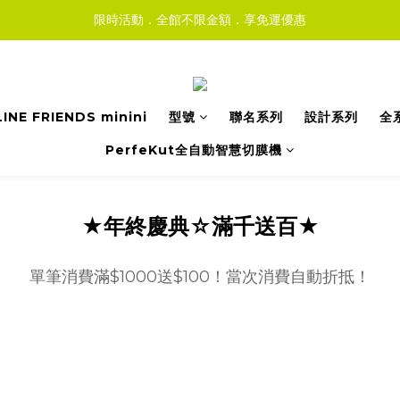
限時活動．全館不限金額．享免運優惠
LINE FRIENDS minini
型號
聯名系列
設計系列
全
PerfeKut全自動智慧切膜機
★年終慶典☆滿千送百★
單筆消費滿$1000送$100！當次消費自動折抵！