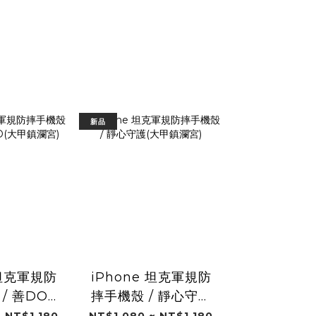
新品
 坦克軍規防
iPhone 坦克軍規防
/ 善DO
摔手機殼 / 靜心守護
大甲鎮瀾宮)
(大甲鎮瀾宮)
 NT$1,180
NT$1,080 ~ NT$1,180