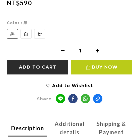
NT$590
Color
: 黑
黑
白
粉
ADD TO CART
BUY NOW
Add to Wishlist
Share
Additional
Shipping &
Description
details
Payment