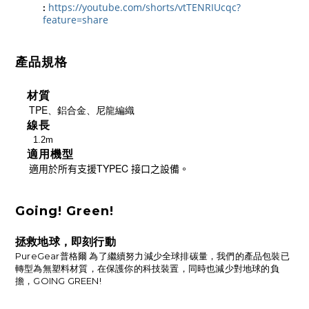
https://youtube.com/shorts/vtTENRIUcqc?
:
feature=share
產品規格
材質
TPE、鋁合金、尼龍編織
線長
1.2m
適用機型
適用於所有支援TYPEC 接口之設備。
Going! Green!
拯救地球，即刻行動
PureGear普格爾 為了繼續努力減少全球排碳量，我們的產品包裝已
轉型為無塑料材質，在保護你的科技裝置，同時也減少對地球的負
擔，GOING GREEN!