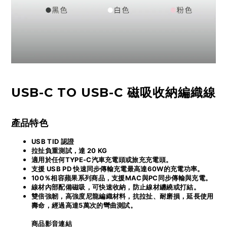
USB-C TO USB-C
磁吸收納編織線
產品特色
USB TID 認證
拉扯負重測試，達 20 KG
適用於任何TYPE-C汽車充電頭或旅充充電頭。
支援 USB PD 快速同步傳輸充電最高達60W的充電功率。
100％相容蘋果系列商品
，支
援MAC與PC同步傳輸與充電
。
線材內部配備磁吸，可快速收納，防止線材纏繞或打結
。
雙倍強韌
，
高強度尼龍編織材料，抗拉扯、耐磨損，延長使用
壽命，經過高達5萬次的彎曲測試。
商品影音連結