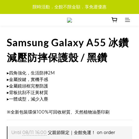
限時活動．全館不限金額．享免運優惠
Samsung Galaxy A55 冰鑽
減壓防摔保護殼 / 黑鑽
▸四角強化，生活防摔2M
▸金屬按鍵，實機手感
▸金屬鏡頭框完整防護
▸背板抗刮不泛黃材質
▸一體成型，減少入塵
※全新包裝環保100%可回收材質、天然植物油墨印刷
Until
08/11 16:00
父親節限定｜全館免運！ on order