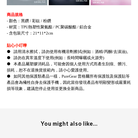
商品規格
-
顏色：黑鑽 / 彩鈦 / 粉鑽
- 材質：TPU熱塑性聚氨酯 / PC聚碳酸酯 / 鋁合金
- 含包裝尺寸：21
*
11*2cm
貼心小叮嚀
●
請用清水擦拭，請勿使用有機溶劑擦拭(例如：酒精/丙酮/去漬油)。
●
請勿在異常溫度下使用(例如：長時間曝曬或火源旁)
●
本產品屬塑膠消耗品，可能會因個人使用方式而產生刮痕、髒污、
損耗，恕不在退換貨規範內，請小心愛護使用。
●
如同其他保護類產品一樣，PureGear 普格爾所有保護殼及保護貼等
產品會為犧牲自身去保護手機，因此當你發現產品有明顯變形或嚴重耗
損等現象，建議您停止使用並更換全新商品。
You might also like...