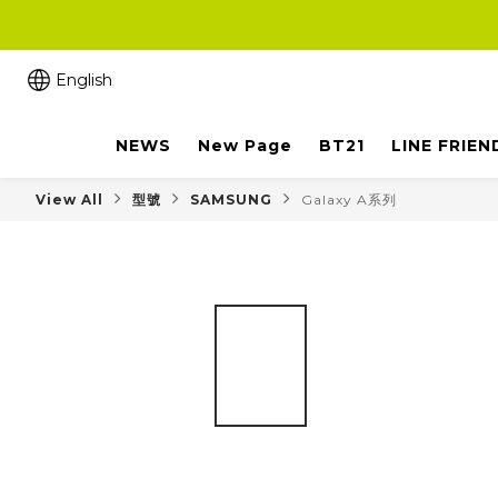
English
NEWS
New Page
BT21
LINE FRIEN
View All
型號
SAMSUNG
Galaxy A系列