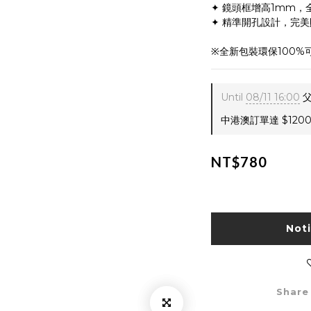
✦ 鏡頭框增高1mm，
✦ 精準開孔設計，完
※全新包裝環保100
Until
08/11 16:00
父
中港澳訂單達 $1200 
NT$780
Not
Share