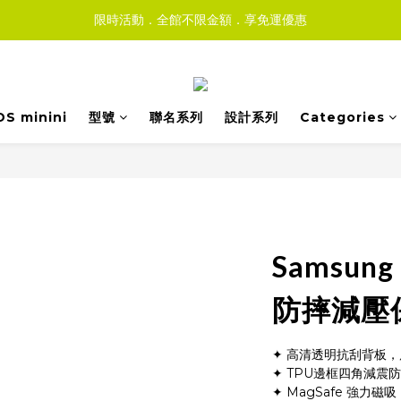
限時活動．全館不限金額．享免運優惠
DS minini
型號
聯名系列
設計系列
Categories
Samsung
防摔減壓保
✦ 高清透明抗刮背板
✦ TPU邊框四角減震
✦ MagSafe 強力