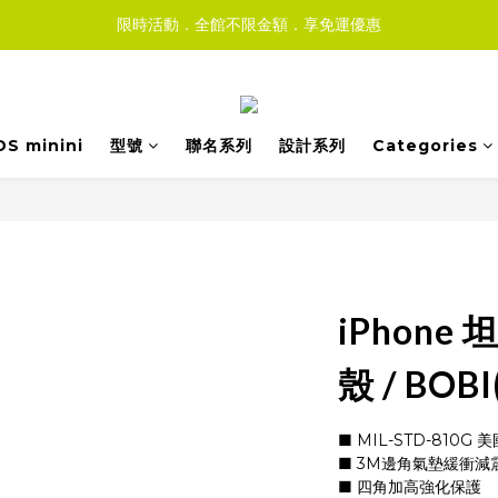
限時活動．全館不限金額．享免運優惠
DS minini
型號
聯名系列
設計系列
Categories
iPhon
殼 / BO
■ MIL-STD-810
■ 3M邊角氣墊緩衝減
■ 四角加高強化保護