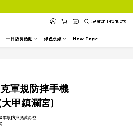
Search Products
一日店長活動
綠色永續
New Page
BUY NOW
e 坦克軍規防摔手機
BI(大甲鎮瀾宮)
G 美國軍規防摔測試認證
震