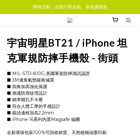
限時活動．全館不限金額．享免運優惠
宇宙明星BT21 / iPhone 坦
克軍規防摔手機殼 - 街頭
■ MIL-STD-810G 美國軍規防摔測試認證
■ 3M邊角氣墊緩衝減震
■ 四角加高強化保護
■ 側邊防滑紋理設計
■ 精準開孔不卡塵
■ 符合人體工學的手感設計
■ 鏡頭邊框加高2.2mm
■ iPhone 16系列內置Magsafe 磁圈
全新環保包裝100%可回收材質、天然植物油墨印刷