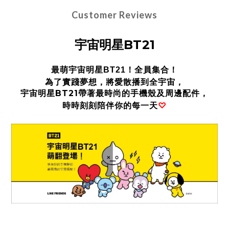
Customer Reviews
宇宙明星BT21
最萌宇宙明星
BT21
！全員集合！
為了實踐夢想，將愛散播到全宇宙
，
宇宙明星
BT21
帶著最時尚的手機殼及周邊配件
，
時時刻
刻
陪伴你的
每一天
♡