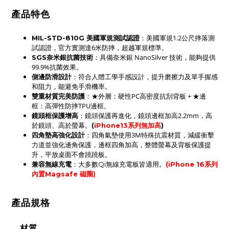
產品特色
：美國軍規1.2公尺摔落測
MIL-STD-810G 美國軍規測試認證
試認證，官方實測達6米防摔，超越軍規標準。
：具備奈米銀 NanoSilver 技術，能夠提供
SGS奈米銀抗菌技術
99.9%抗菌效果。
：符合人體工學手感設計，提升磨擦力及單手握感
側邊防滑設計
和阻力，能避免手滑機率。
：★外層：硬性PC高密度抗刮背板 + ★邊
雙重材質完美防護
框：高彈性防摔TPU邊框。
鏡頭框保護增高
：鏡頭保護再進化，鏡頭邊框加高2.2mm，高
於鏡頭、高於螢幕。
(
iPhone13系列無加高
)
四角墊高強化設計
：四角氣墊使用3M特殊抗震材質，減緩衝擊
力道並強化邊角保護，
邊框四角
加高，
整體螢幕及背板保護提
升
，平放桌面不會蹺蹺板。
：
兼容無線充電
大多數Qi無線充電板皆適用。
(
iPhone 16系列
內置Magsafe 磁圈)
產品規格
材質