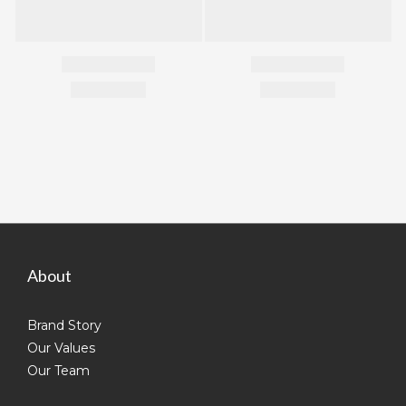
About
Brand Story
Our Values
Our Team