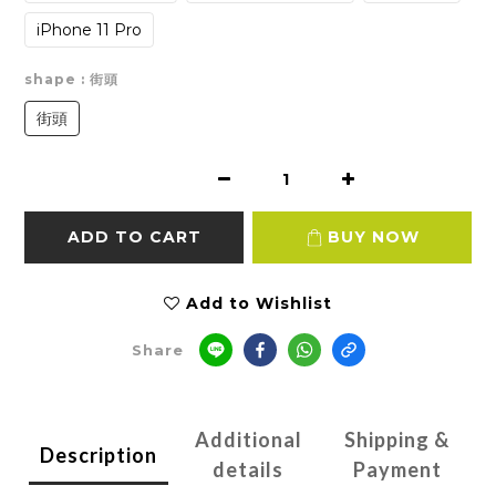
iPhone 11 Pro
shape
: 街頭
街頭
ADD TO CART
BUY NOW
Add to Wishlist
Share
Additional
Shipping &
Description
details
Payment