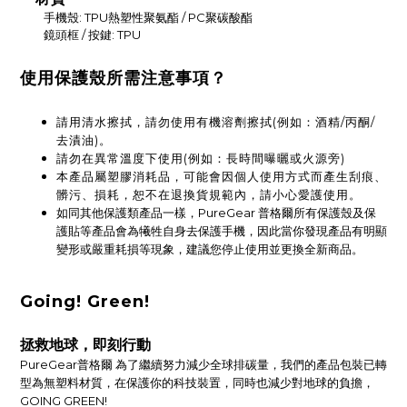
手機殼: TPU熱塑性聚氨酯 / PC聚碳酸酯
鏡頭框 / 按鍵: TPU
使用保護殼所需注意事項？
請用清水擦拭，請勿使用有機溶劑擦拭(例如：酒精/丙酮/
去漬油)。
請勿在異常溫度下使用(例如：長時間曝曬或火源旁)
本產品屬塑膠消耗品，可能會因個人使用方式而產生刮痕、
髒污、損耗，恕不在退換貨規範內，請小心愛護使用。
如同其他保護類產品一樣，PureGear 普格爾所有保護殼及保
護貼等產品會為犧牲自身去保護手機，因此當你發現產品有明顯
變形或嚴重耗損等現象，建議您停止使用並更換全新商品。
Going! Green!
拯救地球，即刻行動
PureGear普格爾 為了繼續努力減少全球排碳量，我們的產品包裝已轉
型為無塑料材質，在保護你的科技裝置，同時也減少對地球的負擔，
GOING GREEN!