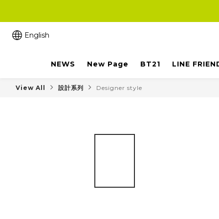
English
NEWS
New Page
BT21
LINE FRIEN
View All
設計系列
Designer style