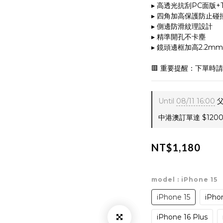
▸ 高透光抗刮PC面版+
▸ 四角加高保護防止碰
▸ 側邊防滑紋理設計
▸ 精準開孔不卡塵
▸ 鏡頭邊框加高2.2m
🟥 重要提醒：下單時
Until
08/11 16:00
父
中港澳訂單達 $1200 
NT$1,180
model
: iPhone 15
iPhone 15
iPhon
iPhone 16 Plus