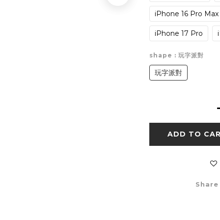
iPhone 16 Pro Max
iPhone 17 Pro
shape
: 玩字派對
玩字派對
ADD TO CA
Share