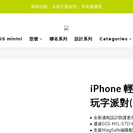
限時活動．全館不限金額．享免運優惠
DS minini
型號
聯名系列
設計系列
Categories
iPhone
玩字派對(De
▸ 全新邊框設計防護更升級
▸ 通過SGS MIL-ST
▸ 支援MagSafe磁吸