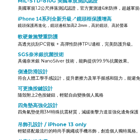
MIL-STD-810G 美國軍規測試認證
美國軍規1.2公尺摔落測試認證，官方實測達6米防摔，超越軍
iPhone 14系列全新升級↗鏡頭框保護增高
鏡頭保護再進化，鏡頭邊框加高2.2mm，高於鏡頭、高於螢幕
軟硬兼施雙重防護
高透光抗刮PC背板 + 高彈性防摔TPU邊框，完美防護升級。
SGS奈米銀抗菌技術
具備奈米銀 NanoSilver 技術，能夠提供99.9%抗菌效果。
側邊防滑設計
符合人體工學手感設計，提升磨擦力及單手握感和阻力，能避
可更換按鍵設計
隨殼附上2色按鍵鈕，輕鬆自由變換個人風格
四角墊高強化設計
四角氣墊使用3M特殊抗震材質，減緩衝擊力道並強化邊角保護
吊飾孔設計 / iPhone 13 only
輕鬆搭配最流行的時尚手腕繩或手機吊飾，創造個人獨特風格