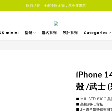
限時活動．全館不限金額．享免運優惠
DS minini
型號
聯名系列
設計系列
Categories
iPhone
殼 /武士 
■ MIL-STD-810
■ 高抗刮PC背板
■ 3M邊角氣墊緩衝減