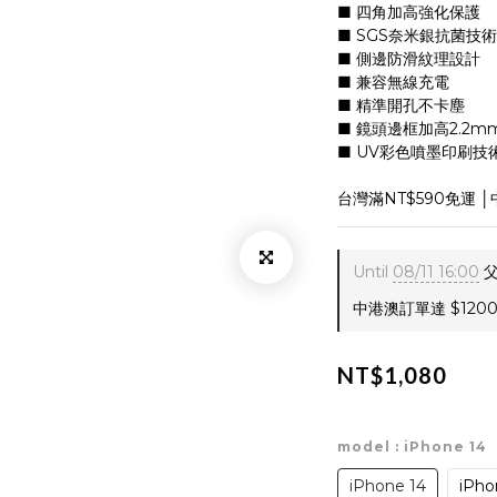
■ 四角加高強化保護
■ SGS奈米銀抗菌技術
■ 側邊防滑紋理設計
■ 兼容無線充電
■ 精準開孔不卡塵
■ 鏡頭邊框加高2.2m
■ UV彩色噴墨印刷技
台灣滿NT$590免運 │
Until
08/11 16:00
父
中港澳訂單達 $1200 
NT$1,080
model
: iPhone 14
iPhone 14
iPho