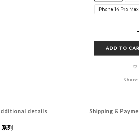
iPhone 14 Pro Max
ADD TO CA
Share
dditional details
Shipping & Payme
4 系列