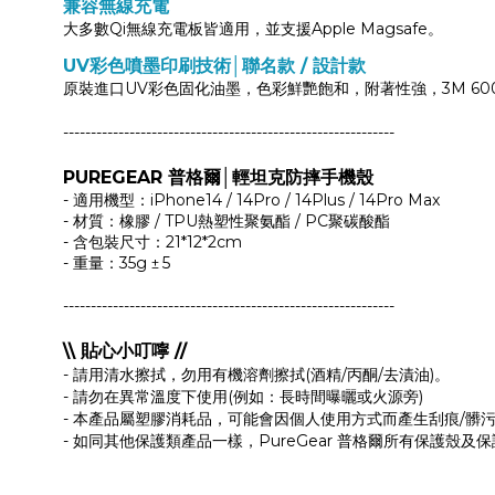
兼容無線充電
大多數Qi無線充電板皆適用，並支援Apple Magsafe。
UV彩色噴墨印刷技術│聯名款 / 設計款
原裝進口UV彩色固化油墨，色彩鮮艷飽和，附著性強，3M 60
------------------------------------------------------------
PUREGEAR 普格爾│輕坦克防摔手機殼
- 適用機型：iPhone14 / 14Pro / 14Plus / 14Pro Max
- 材質：橡膠 / TPU熱塑性聚氨酯 / PC聚碳酸酯
- 含包裝尺寸：21*12*2cm
- 重量：35g
5
±
------------------------------------------------------------
\\ 貼心小叮嚀 //
- 請用清水擦拭，勿用有機溶劑擦拭(酒精/丙酮/去漬油)。
- 請勿在異常溫度下使用(例如：長時間曝曬或火源旁)
- 本產品屬塑膠消耗品，可能會因個人使用方式而產生刮痕/髒
- 如同其他保護類產品一樣，PureGear 普格爾所有保