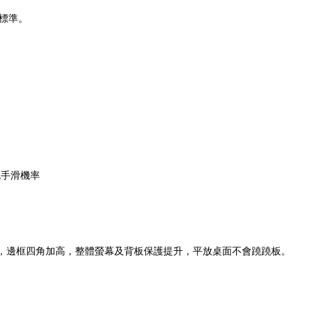
規標準。
免手滑機率
，
邊框四角
加高，
整體螢幕及背板保護提升
，平放桌面不會蹺蹺板。
。