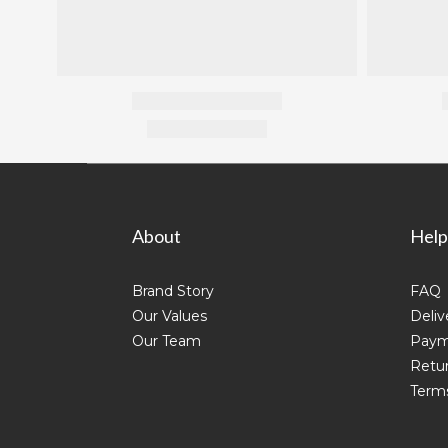
About
Help
Brand Story
FAQ
Our Values
Deliv
Our Team
Paym
Retur
Terms