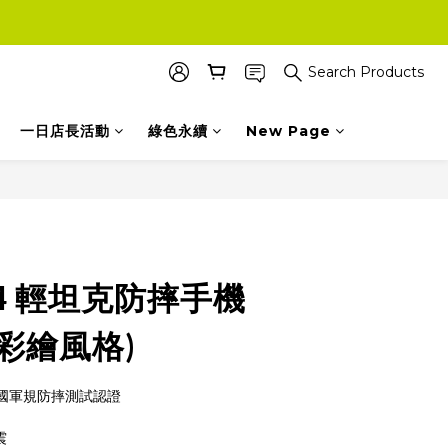
Search Products
一日店長活動
綠色永續
New Page
BUY NOW
 14 輕坦克防摔手機
(彩繪風格)
G 美國軍規防摔測試認證
震