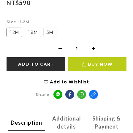
NT$590
Size
: 1.2M
1.2M
1.8M
3M
ADD TO CART
BUY NOW
Add to Wishlist
Share
Additional
Shipping &
Description
details
Payment