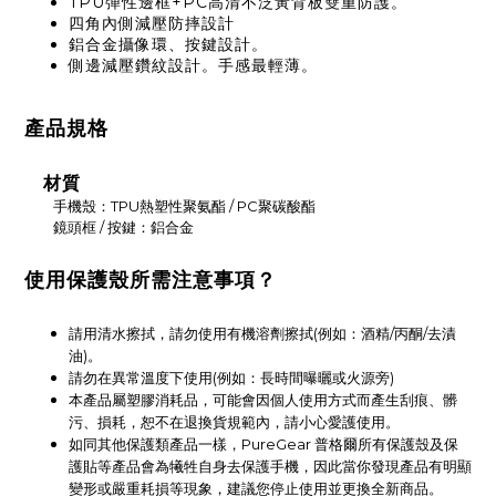
TPU彈性邊框+PC高清不泛黃背板雙重防護。
四角內側減壓防摔設計
鋁合金攝像環、按鍵設計。
側邊減壓
鑽紋
設計。手感最輕薄。
產品規格
材質
手機殼：TPU熱塑性聚氨酯 / PC聚碳酸酯
鏡頭框 / 按鍵：鋁合金
使用保護殼所需注意事項？
請用清水擦拭，請勿使用有機溶劑擦拭(例如：酒精/丙酮/去漬
油)。
請勿在異常溫度下使用(例如：長時間曝曬或火源旁)
本產品屬塑膠消耗品，可能會因個人使用方式而產生刮痕、髒
污、損耗，恕不在退換貨規範內，請小心愛護使用。
如同其他保護類產品一樣，PureGear 普格爾所有保護殼及保
護貼等產品會為犧牲自身去保護手機，因此當你發現產品有明顯
變形或嚴重耗損等現象，建議您停止使用並更換全新商品。