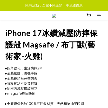
限時活動．全館不限金額．享免運優惠
iPhone 17冰鑽減壓防摔保
護殼 Magsafe / 布丁獸(藝
術家-火雞)
▸四角強化，生活防摔2M
▸金屬按鍵，實機手感
▸金屬鏡頭框完整防護
▸背板抗刮不泛黃材質
▸側框內減壓鑽紋雕花
▸magsafe穩固吸附
▸全新環保包裝100%可回收材質、天然植物油墨印刷