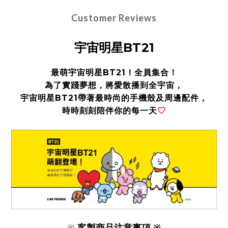
Customer Reviews
宇宙明星BT21
BT21
最萌宇宙明星
！全員集合！
為了實踐夢想，將愛散播到全宇宙
，
BT21
宇宙明星
帶著最時尚的手機殼及周邊配件
，
時時刻
刻
陪伴你的
每一天
♡
※
客製商品注意事項 ※