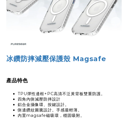
冰鑽防摔減壓保護殼 Magsafe
產品特色
TPU彈性邊框+PC高清不泛黃背板雙重防護。
四角內側減壓防摔設計
鋁合金攝像環、按鍵設計。
側邊鑽紋圖騰設計。手感最輕薄。
內置magsafe磁吸環，穩固吸附。