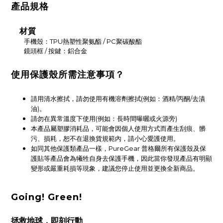
產品規格
材質
手機殼：TPU熱塑性聚氨酯 / PC聚碳酸酯
鏡頭框 / 按鍵：鋁合金
使用保護殼所需注意事項？
請用清水擦拭，請勿使用有機溶劑擦拭(例如：酒精/丙酮/去漬
油)。
請勿在異常溫度下使用(例如：長時間曝曬或火源旁)
本產品屬塑膠消耗品，可能會因個人使用方式而產生刮痕、髒
污、損耗，恕不在退換貨規範內，請小心愛護使用。
如同其他保護類產品一樣，PureGear 普格爾所有保護殼及保
護貼等產品會為犧牲自身去保護手機，因此當你發現產品有明顯
變形或嚴重耗損等現象，建議您停止使用並更換全新商品。
Going! Green!
拯救地球，即刻行動