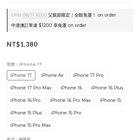
Until
08/11 16:00
父親節限定｜全館免運！ on order
中港澳訂單達 $1200 享免運 on order
NT$1,380
型號
: iPhone 17
iPhone 17
iPhone Air
iPhone 17 Pro
iPhone 17 Pro Max
iPhone 16
iPhone 16 Plus
iPhone 16 Pro
iPhone 16 Pro Max
iPhone 15
iPhone 15 Plus
iPhone 15 Pro
iPhone 15 Pro Max
款式
: 磁吸款