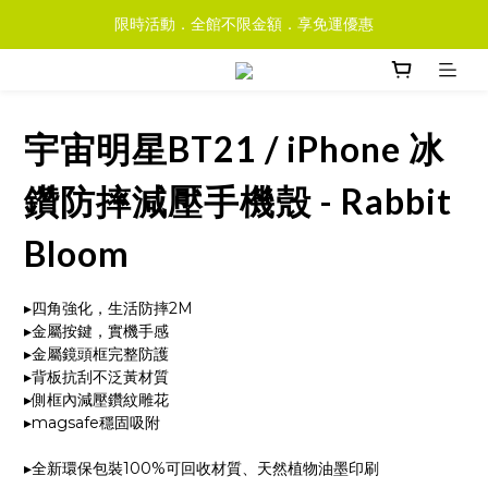
限時活動．全館不限金額．享免運優惠
宇宙明星BT21 / iPhone 冰
鑽防摔減壓手機殼 - Rabbit
Bloom
▸四角強化，生活防摔2M
▸金屬按鍵，實機手感
▸金屬鏡頭框完整防護
▸背板抗刮不泛黃材質
▸側框內減壓鑽紋雕花
▸magsafe穩固吸附
▸全新環保包裝100%可回收材質、天然植物油墨印刷